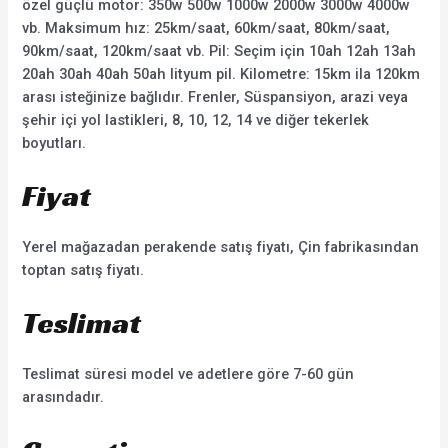
özel güçlü motor: 350w 500w 1000w 2000w 3000w 4000w
vb. Maksimum hız: 25km/saat, 60km/saat, 80km/saat,
90km/saat, 120km/saat vb. Pil: Seçim için 10ah 12ah 13ah
20ah 30ah 40ah 50ah lityum pil. Kilometre: 15km ila 120km
arası isteğinize bağlıdır. Frenler, Süspansiyon, arazi veya
şehir içi yol lastikleri, 8, 10, 12, 14 ve diğer tekerlek
boyutları.
Fiyat
Yerel mağazadan perakende satış fiyatı, Çin fabrikasından
toptan satış fiyatı.
Teslimat
Teslimat süresi model ve adetlere göre 7-60 gün
arasındadır.