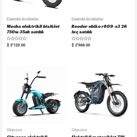
Elektrikli Bisikletler
Elektrikli Bisikletler
Mocha elektrikli bisiklet
Rooder ebike r809-s3 26
750w 35ah satılık
inç satılık
R
R
$
3'123.00
$
2'968.00
a
a
t
t
e
e
d
d
0
0
o
o
u
u
t
t
o
o
f
f
5
5
Citycoco
Citycoco
Citycoco elektrikli
Elektrikli motosiklet 72V