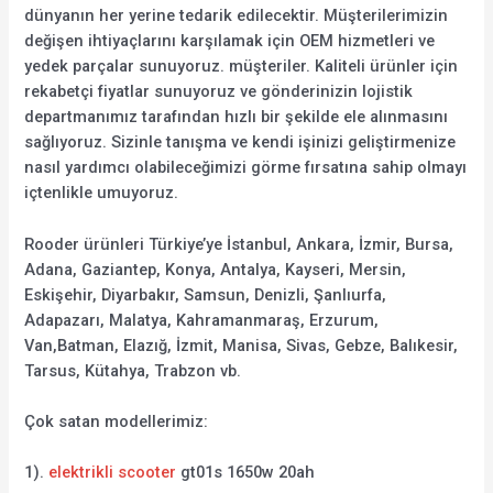
dünyanın her yerine tedarik edilecektir. Müşterilerimizin
değişen ihtiyaçlarını karşılamak için OEM hizmetleri ve
yedek parçalar sunuyoruz. müşteriler. Kaliteli ürünler için
rekabetçi fiyatlar sunuyoruz ve gönderinizin lojistik
departmanımız tarafından hızlı bir şekilde ele alınmasını
sağlıyoruz. Sizinle tanışma ve kendi işinizi geliştirmenize
nasıl yardımcı olabileceğimizi görme fırsatına sahip olmayı
içtenlikle umuyoruz.
Rooder ürünleri Türkiye’ye İstanbul, Ankara, İzmir, Bursa,
Adana, Gaziantep, Konya, Antalya, Kayseri, Mersin,
Eskişehir, Diyarbakır, Samsun, Denizli, Şanlıurfa,
Adapazarı, Malatya, Kahramanmaraş, Erzurum,
Van,Batman, Elazığ, İzmit, Manisa, Sivas, Gebze, Balıkesir,
Tarsus, Kütahya, Trabzon vb.
Çok satan modellerimiz:
1).
elektrikli scooter
gt01s 1650w 20ah