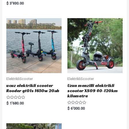
5.00
Rated
$
3'930.00
out of 5
5.00
out of 5
ElektrikliScooter
ElektrikliScooter
ucuz elektrikli scooter
Uzun menzilli elektrikli
Rooder gt01s 1650w 20ah
scooter XS09 40-120km
kilometre
R
$
1'680.00
a
R
$
6'000.00
t
a
e
t
d
e
0
d
o
0
u
o