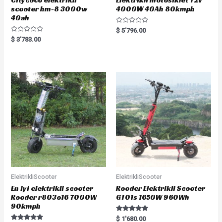
scooter hm-8 3000w
4000W 40Ah 80kmph
40ah
R
$
5'796.00
a
R
$
3'783.00
t
a
e
t
d
e
0
d
o
0
u
o
t
u
o
t
f
o
5
f
5
ElektrikliScooter
ElektrikliScooter
En iyi elektrikli scooter
Rooder Elektrikli Scooter
Rooder r803o16 7000W
GT01s 1650W 960Wh
90kmph
Rated
$
1'680.00