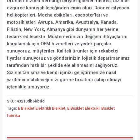
Ürünlerimizden herhangi biriyle ilgilenen herkes, bizimle
özgürce konuşabileceğinden emin olun. Rooder citycoco
helikopterleri, Mocha ebike’ları, escooter’ları ve
motosikletleri Avrupa, Amerika, Avustralya, Kanada,
Filistin, New York, Almanya gibi dünyanın her yerine
tedarik edilecektir. Müşterilerimizin değişen ihtiyaçlarını
karşılamak için OEM hizmetleri ve yedek parçalar
sunuyoruz. müşteriler. Kaliteli ürünler için rekabetçi
fiyatlar sunuyoruz ve gönderinizin lojistik departmanımız
tarafından hızlı bir şekilde ele alınmasını sağlıyoruz.
Sizinle tanışma ve kendi işinizi geliştirmenize nasıl
yardımcı olabileceğimizi görme fırsatına sahip olmayı
içtenlikle umuyoruz.
SKU:
43210db6bbdd
Tags:
E Bisiklet Elektrikli Bisiklet
,
E Bisiklet Elektrikli Bisiklet
fabrika