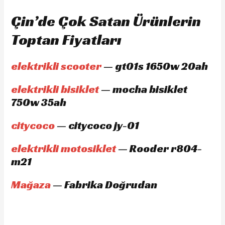
Çin’de Çok Satan Ürünlerin
Toptan Fiyatları
elektrikli scooter
— gt01s 1650w 20ah
elektrikli bisiklet
— mocha bisiklet
750w 35ah
citycoco
— citycoco jy-01
elektrikli motosiklet
— Rooder r804-
m21
Mağaza
— Fabrika Doğrudan