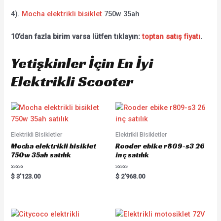
4).
Mocha elektrikli bisiklet
750w 35ah
10’dan fazla birim varsa lütfen tıklayın:
toptan satış fiyatı
.
Yetişkinler İçin En İyi
Elektrikli Scooter
Elektrikli Bisikletler
Elektrikli Bisikletler
Mocha elektrikli bisiklet
Rooder ebike r809-s3 26
750w 35ah satılık
inç satılık
R
R
$
3'123.00
$
2'968.00
a
a
t
t
e
e
d
d
0
0
o
o
u
u