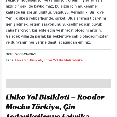
şekilde modelleniyor ve tanıtılıyor. Önemli işlevler asla
hızlı bir şekilde kaybolmaz, bu sizin için mükemmel
kalitede bir zorunluluktur. Sağduyu, Verimlilik, Birlik ve
Yenilik ilkesi rehberliğinde. şirket. Uluslararası ticaretini
genişletmek, organizasyonunu yükseltmek için büyük
çaba harcıyor. kar elde edin ve ihracat ölçeğini artırın.
Gelecek yıllarda parlak bir beklentiye sahip olacağımızdan
ve dünyanın her yerine dağıtılacağından eminiz.
SKU:
7e50343af9b1
Tags:
Ebike Yol Bisikleti
,
Ebike Yol Bisikleti fabrika
Description
Ebike Yol Bisikleti – Rooder
Mocha Türkiye, Çin
Tedarikçiler ve Fabrika.