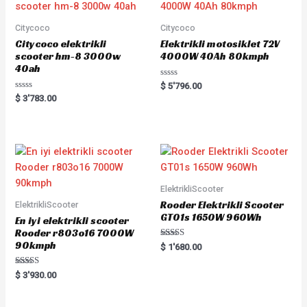
t
t
o
o
f
f
5
5
Citycoco
Citycoco
Citycoco elektrikli
Elektrikli motosiklet 72V
scooter hm-8 3000w
4000W 40Ah 80kmph
40ah
R
$
5'796.00
a
R
$
3'783.00
t
a
e
t
d
e
0
d
o
0
u
o
t
u
o
t
f
o
5
f
5
ElektrikliScooter
Rooder Elektrikli Scooter
ElektrikliScooter
GT01s 1650W 960Wh
En iyi elektrikli scooter
Rooder r803o16 7000W
90kmph
Rated
$
1'680.00
5.00
out of 5
Rated
$
3'930.00
5.00
out of 5