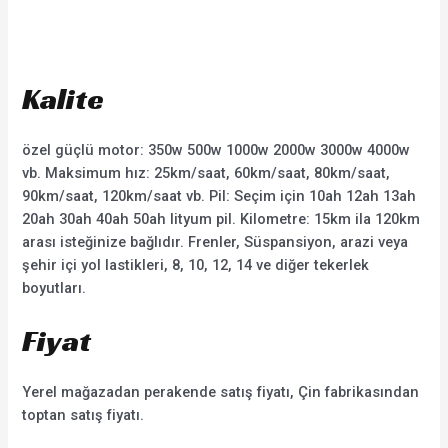
5.00
out of 5
Kalite
özel güçlü motor: 350w 500w 1000w 2000w 3000w 4000w
vb. Maksimum hız: 25km/saat, 60km/saat, 80km/saat,
90km/saat, 120km/saat vb. Pil: Seçim için 10ah 12ah 13ah
20ah 30ah 40ah 50ah lityum pil. Kilometre: 15km ila 120km
arası isteğinize bağlıdır. Frenler, Süspansiyon, arazi veya
şehir içi yol lastikleri, 8, 10, 12, 14 ve diğer tekerlek
boyutları.
Fiyat
Yerel mağazadan perakende satış fiyatı, Çin fabrikasından
toptan satış fiyatı.