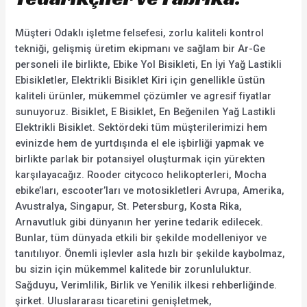
Müşteri Odaklı işletme felsefesi, zorlu kaliteli kontrol
tekniği, gelişmiş üretim ekipmanı ve sağlam bir Ar-Ge
personeli ile birlikte, Ebike Yol Bisikleti, En İyi Yağ Lastikli
Ebisikletler, Elektrikli Bisiklet Kiri için genellikle üstün
kaliteli ürünler, mükemmel çözümler ve agresif fiyatlar
sunuyoruz. Bisiklet, E Bisiklet, En Beğenilen Yağ Lastikli
Elektrikli Bisiklet. Sektördeki tüm müşterilerimizi hem
evinizde hem de yurtdışında el ele işbirliği yapmak ve
birlikte parlak bir potansiyel oluşturmak için yürekten
karşılayacağız. Rooder citycoco helikopterleri, Mocha
ebike’ları, escooter’ları ve motosikletleri Avrupa, Amerika,
Avustralya, Singapur, St. Petersburg, Kosta Rika,
Arnavutluk gibi dünyanın her yerine tedarik edilecek.
Bunlar, tüm dünyada etkili bir şekilde modelleniyor ve
tanıtılıyor. Önemli işlevler asla hızlı bir şekilde kaybolmaz,
bu sizin için mükemmel kalitede bir zorunluluktur.
Sağduyu, Verimlilik, Birlik ve Yenilik ilkesi rehberliğinde.
şirket. Uluslararası ticaretini genişletmek,