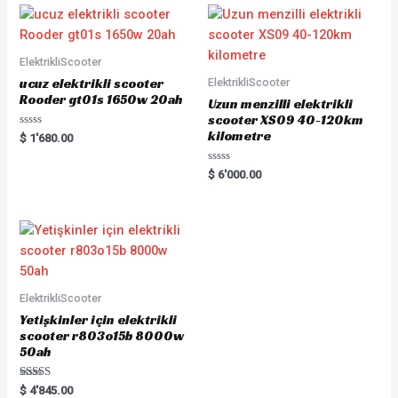
ElektrikliScooter
ucuz elektrikli scooter
ElektrikliScooter
Rooder gt01s 1650w 20ah
Uzun menzilli elektrikli
scooter XS09 40-120km
kilometre
R
$
1'680.00
a
t
e
R
$
6'000.00
d
a
0
t
o
e
u
d
t
0
o
o
f
u
5
t
o
f
5
ElektrikliScooter
Yetişkinler için elektrikli
scooter r803o15b 8000w
50ah
Rated
$
4'845.00