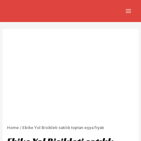
İçeriğe
MAIN
atla
MEN
Home
/ Ebike Yol Bisikleti satılık toptan eşya fiyatı