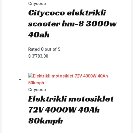
Citycoco
Citycoco elektrikli
scooter hm-8 3000w
40ah
Rated
0
out of 5
$
3'783.00
Citycoco
Elektrikli motosiklet
72V 4000W 40Ah
80kmph