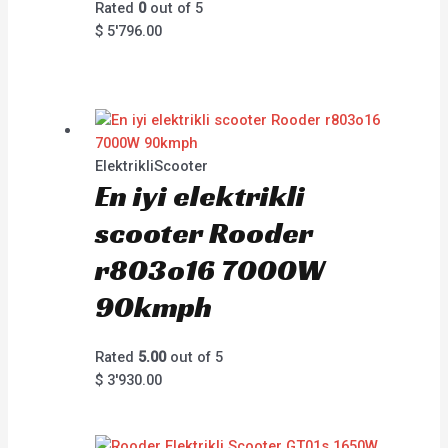
Rated
0
out of 5
$
5'796.00
ElektrikliScooter
En iyi elektrikli
scooter Rooder
r803o16 7000W
90kmph
Rated
5.00
out of 5
$
3'930.00