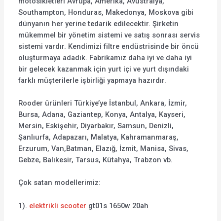
motosikletleri Avrupa, Amerika, Avustralya,
Southampton, Honduras, Makedonya, Moskova gibi
dünyanın her yerine tedarik edilecektir. Şirketin
mükemmel bir yönetim sistemi ve satış sonrası servis
sistemi vardır. Kendimizi filtre endüstrisinde bir öncü
oluşturmaya adadık. Fabrikamız daha iyi ve daha iyi
bir gelecek kazanmak için yurt içi ve yurt dışındaki
farklı müşterilerle işbirliği yapmaya hazırdır.
Rooder ürünleri Türkiye’ye İstanbul, Ankara, İzmir,
Bursa, Adana, Gaziantep, Konya, Antalya, Kayseri,
Mersin, Eskişehir, Diyarbakır, Samsun, Denizli,
Şanlıurfa, Adapazarı, Malatya, Kahramanmaraş,
Erzurum, Van,Batman, Elazığ, İzmit, Manisa, Sivas,
Gebze, Balıkesir, Tarsus, Kütahya, Trabzon vb.
Çok satan modellerimiz:
1).
elektrikli scooter
gt01s 1650w 20ah