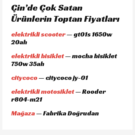
Çin’de Çok Satan
Ürünlerin Toptan Fiyatları
elektrikli scooter
— gt01s 1650w
20ah
elektrikli bisiklet
— mocha bisiklet
750w 35ah
citycoco
— citycoco jy-01
elektrikli motosiklet
— Rooder
r804-m21
Mağaza
— Fabrika Doğrudan