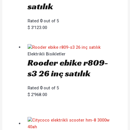
satılık
Rated
0
out of 5
$
3'123.00
Elektrikli Bisikletler
Rooder ebike r809-
s3 26 inç satılık
Rated
0
out of 5
$
2'968.00