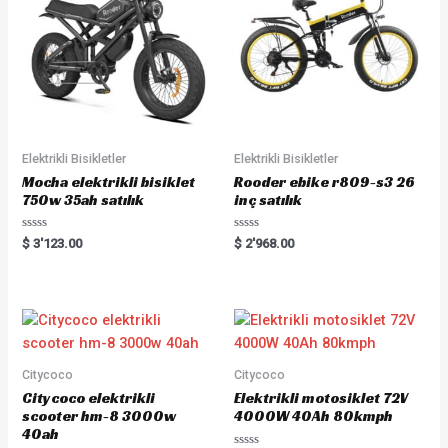
Elektrikli Bisikletler
Elektrikli Bisikletler
Mocha elektrikli bisiklet
Rooder ebike r809-s3 26
750w 35ah satılık
inç satılık
R
R
$
3'123.00
$
2'968.00
a
a
t
t
e
e
d
d
0
0
o
o
u
u
t
t
o
o
f
f
5
5
Citycoco
Citycoco
Citycoco elektrikli
Elektrikli motosiklet 72V
scooter hm-8 3000w
4000W 40Ah 80kmph
40ah