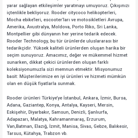
yarar sağlayan etkileşimler yaratmayı umuyoruz. Çıkışınızı
içtenlikle bekliyoruz. Rooder citycoco helikopterleri,
Mocha ebike’leri, escooter’ları ve motosikletleri Avrupa,
Amerika, Avustralya, Moldova, Porto Riko, Sri Lanka,
Montpellier gibi dünyanın her yerine tedarik edecek.
Rooder Technology, bu tür ürünlerde uluslararası bir
tedarikçidir. Yüksek kaliteli ürünlerden oluşan harika bir
seçim sunuyoruz. Amacımız, değer ve mükemmel hizmet
sunarken, dikkat çekici ürünlerden oluşan farklı
koleksiyonumuzla sizi memnun etmektir. Misyonumuz
basit: Müşterilerimize en iyi ürünleri ve hizmeti mümkün
olan en düşük fiyatlarla sunmak.
Rooder ürünleri Türkiye’ye İstanbul, Ankara, İzmir, Bursa,
Adana, Gaziantep, Konya, Antalya, Kayseri, Mersin,
Eskişehir, Diyarbakır, Samsun, Denizli, Şanlıurfa,
Adapazarı, Malatya, Kahramanmaraş, Erzurum,
Van,Batman, Elazığ, İzmit, Manisa, Sivas, Gebze, Balıkesir,
Tarsus, Kütahya, Trabzon vb.