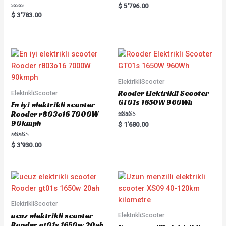
R
$
5'796.00
a
R
$
3'783.00
t
a
e
t
d
e
0
d
o
0
u
o
t
u
o
t
f
o
5
f
5
ElektrikliScooter
Rooder Elektrikli Scooter
ElektrikliScooter
GT01s 1650W 960Wh
En iyi elektrikli scooter
Rooder r803o16 7000W
90kmph
Rated
$
1'680.00
5.00
out of 5
Rated
$
3'930.00
5.00
out of 5
ElektrikliScooter
ucuz elektrikli scooter
ElektrikliScooter
Rooder gt01s 1650w 20ah