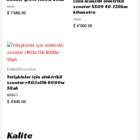
Uzun menzilli elektrikli
scooter XS09 40-120km
kilometre
R
$
1'680.00
a
t
e
R
$
6'000.00
d
a
0
t
o
e
u
d
t
0
o
o
f
u
5
t
o
f
5
ElektrikliScooter
Yetişkinler için elektrikli
scooter r803o15b 8000w
50ah
Rated
$
4'845.00
5.00
out of 5
Kalite