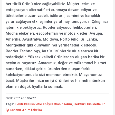
her türlü ürünü size sağlayabiliriz. Müşterilerimize
entegrasyon alternatifleri sunmaya devam ediyor ve
tüketicilerle uzun vadeli, istikrarlı, samimi ve karşılıklı
yarar sağlayan etkileşimler yaratmayı umuyoruz. Çıkışınızı
içtenlikle bekliyoruz. Rooder citycoco helikopterleri,
Mocha ebike’leri, escooter’ları ve motosikletleri Avrupa,
Amerika, Avustralya, Moldova, Porto Riko, Sri Lanka,
Montpellier gibi dünyanın her yerine tedarik edecek.
Rooder Technology, bu tür ürünlerde uluslararası bir
tedarikçidir. Yüksek kaliteli ürünlerden oluşan harika bir
seçim sunuyoruz. Amacımız, değer ve mükemmel hizmet
sunarken, dikkat çekici ürünlerden oluşan farklı
koleksiyonumuzla sizi memnun etmektir. Misyonumuz
basit: Müşterilerimize en iyi ürünleri ve hizmeti mümkün
olan en düşük fiyatlarla sunmak.
SKU:
7bf1adc40e77
Tags:
Elektrikli Bisikletle En İyi Katlanır Adım
,
Elektrikli Bisikletle En
İyi Katlanır Adım fabrika