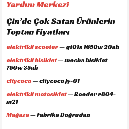
Yardım Merkezi
Çin’de Çok Satan Ürünlerin
Toptan Fiyatları
elektrikli scooter
— gt01s 1650w 20ah
elektrikli bisiklet
— mocha bisiklet
750w 35ah
citycoco
— citycoco jy-01
elektrikli motosiklet
— Rooder r804-
m21
Mağaza
— Fabrika Doğrudan