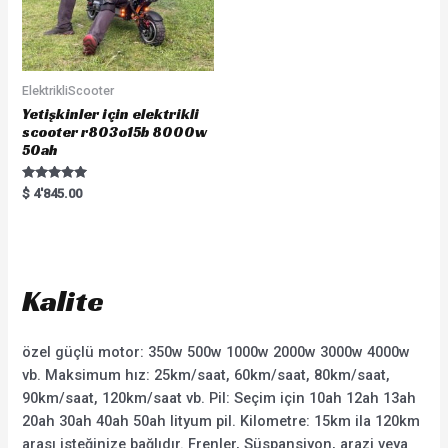
ElektrikliScooter
Yetişkinler için elektrikli
scooter r803o15b 8000w
50ah
Rated
$
4'845.00
5.00
out of 5
Kalite
özel güçlü motor: 350w 500w 1000w 2000w 3000w 4000w
vb. Maksimum hız: 25km/saat, 60km/saat, 80km/saat,
90km/saat, 120km/saat vb. Pil: Seçim için 10ah 12ah 13ah
20ah 30ah 40ah 50ah lityum pil. Kilometre: 15km ila 120km
arası isteğinize bağlıdır. Frenler, Süspansiyon, arazi veya