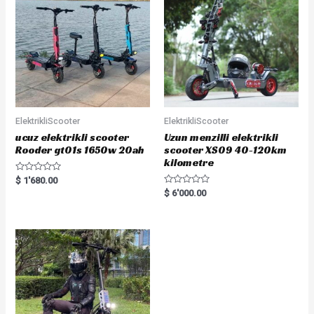
ElektrikliScooter
ElektrikliScooter
ucuz elektrikli scooter
Uzun menzilli elektrikli
Rooder gt01s 1650w 20ah
scooter XS09 40-120km
kilometre
R
$
1'680.00
a
R
$
6'000.00
t
a
e
t
d
e
0
d
o
0
u
o
t
u
o
t
f
o
5
f
5