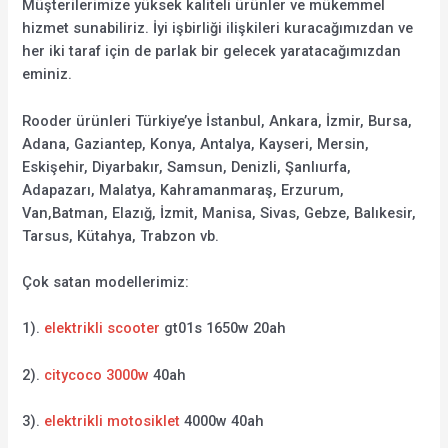
Müşterilerimize yüksek kaliteli ürünler ve mükemmel
hizmet sunabiliriz. İyi işbirliği ilişkileri kuracağımızdan ve
her iki taraf için de parlak bir gelecek yaratacağımızdan
eminiz.
Rooder ürünleri Türkiye’ye İstanbul, Ankara, İzmir, Bursa,
Adana, Gaziantep, Konya, Antalya, Kayseri, Mersin,
Eskişehir, Diyarbakır, Samsun, Denizli, Şanlıurfa,
Adapazarı, Malatya, Kahramanmaraş, Erzurum,
Van,Batman, Elazığ, İzmit, Manisa, Sivas, Gebze, Balıkesir,
Tarsus, Kütahya, Trabzon vb.
Çok satan modellerimiz:
1).
elektrikli scooter
gt01s 1650w 20ah
2).
citycoco 3000w
40ah
3).
elektrikli motosiklet
4000w 40ah