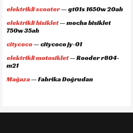
elektrikli scooter
— gt01s 1650w 20ah
elektrikli bisiklet
— mocha bisiklet
750w 35ah
citycoco
— citycoco jy-01
elektrikli motosiklet
— Rooder r804-
m21
Mağaza
— Fabrika Doğrudan