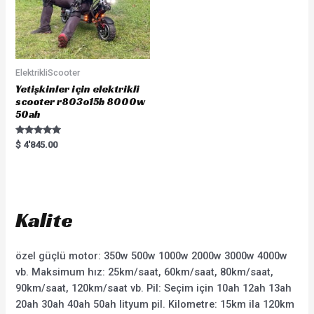
ElektrikliScooter
Yetişkinler için elektrikli
scooter r803o15b 8000w
50ah
Rated
$
4'845.00
5.00
out of 5
Kalite
özel güçlü motor: 350w 500w 1000w 2000w 3000w 4000w
vb. Maksimum hız: 25km/saat, 60km/saat, 80km/saat,
90km/saat, 120km/saat vb. Pil: Seçim için 10ah 12ah 13ah
20ah 30ah 40ah 50ah lityum pil. Kilometre: 15km ila 120km