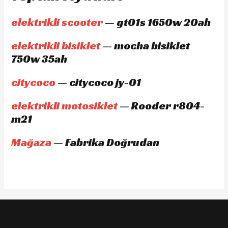
elektrikli scooter
— gt01s 1650w 20ah
elektrikli bisiklet
— mocha bisiklet
750w 35ah
citycoco
— citycoco jy-01
elektrikli motosiklet
— Rooder r804-
m21
Mağaza
— Fabrika Doğrudan