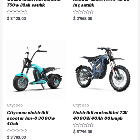
750w 35ah satılık
inç satılık
R
R
$
3'123.00
$
2'968.00
a
a
t
t
e
e
d
d
0
0
o
o
u
u
t
t
o
o
f
f
5
5
Citycoco
Citycoco
Citycoco elektrikli
Elektrikli motosiklet 72V
scooter hm-8 3000w
4000W 40Ah 80kmph
40ah
R
$
5'796.00
a
R
$
3'783.00
t