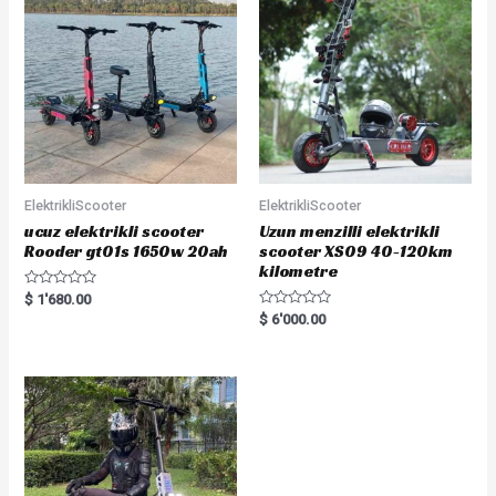
ElektrikliScooter
ElektrikliScooter
ucuz elektrikli scooter
Uzun menzilli elektrikli
Rooder gt01s 1650w 20ah
scooter XS09 40-120km
kilometre
R
$
1'680.00
a
R
$
6'000.00
t
a
e
t
d
e
0
d
o
0
u
o
t
u
o
t
f
o
5
f
5