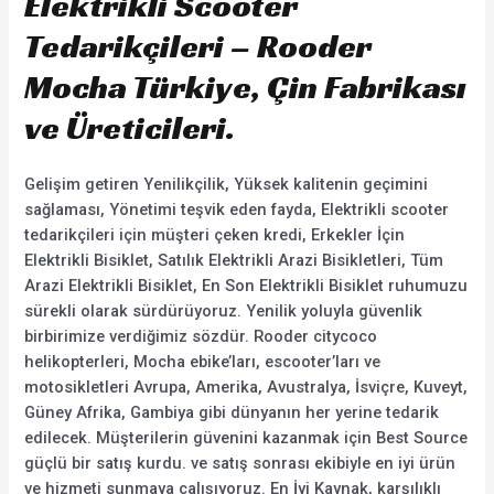
Elektrikli Scooter
Tedarikçileri – Rooder
Mocha Türkiye, Çin Fabrikası
ve Üreticileri.
Gelişim getiren Yenilikçilik, Yüksek kalitenin geçimini
sağlaması, Yönetimi teşvik eden fayda, Elektrikli scooter
tedarikçileri için müşteri çeken kredi, Erkekler İçin
Elektrikli Bisiklet, Satılık Elektrikli Arazi Bisikletleri, Tüm
Arazi Elektrikli Bisiklet, En Son Elektrikli Bisiklet ruhumuzu
sürekli olarak sürdürüyoruz. Yenilik yoluyla güvenlik
birbirimize verdiğimiz sözdür. Rooder citycoco
helikopterleri, Mocha ebike’ları, escooter’ları ve
motosikletleri Avrupa, Amerika, Avustralya, İsviçre, Kuveyt,
Güney Afrika, Gambiya gibi dünyanın her yerine tedarik
edilecek. Müşterilerin güvenini kazanmak için Best Source
güçlü bir satış kurdu. ve satış sonrası ekibiyle en iyi ürün
ve hizmeti sunmaya çalışıyoruz. En İyi Kaynak, karşılıklı