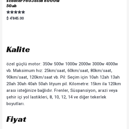
scooter r803o15b 8000w
50ah
Rated
$
4'845.00
5.00
out of 5
Kalite
özel güçlü motor: 350w 500w 1000w 2000w 3000w 4000w
vb. Maksimum hız: 25km/saat, 60km/saat, 80km/saat,
90km/saat, 120km/saat vb. Pil: Seçim için 10ah 12ah 13ah
20ah 30ah 40ah 50ah lityum pil. Kilometre: 15km ila 120km
arası isteğinize bağlıdır. Frenler, Süspansiyon, arazi veya
şehir içi yol lastikleri, 8, 10, 12, 14 ve diğer tekerlek
boyutları.
Fiyat