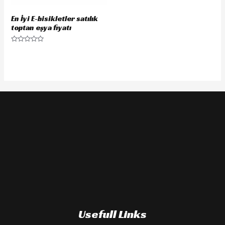
En İyi E-bisikletler satılık
toptan eşya fiyatı
Rated
0
out
of
5
Usefull Links