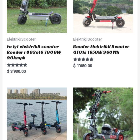
ElektrikliScooter
ElektrikliScooter
En iyi elektrikli scooter
Rooder Elektrikli Scooter
Rooder r803o16 7000W
GT01s 1650W 960Wh
90kmph
Rated
$
1'680.00
5.00
Rated
$
3'930.00
out of 5
5.00
out of 5