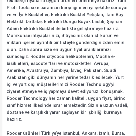
rekabetçi fiyatlarla uygun ürünleri önermeye hazırız. Yani
Profi Tools size paranızın karşılığını en iyi şekilde sunuyor
ve En İyi E Bisikletler, Elektrikli Bisiklet Yetişkin, Tam Boy
Elektrikli Dirtbike, Elektrikli Döngü Büyük Lastik, Şişman
Adam Elektrikli Bisiklet ile birlikte geliştirmeye hazırız.
Mümkünse ihtiyaçlarınızı, ihtiyacınız olan stil/ürün ve
miktarı içeren ayrıntılı bir listeyle gönderdiğinizden emin
olun. Daha sonra size en uygun fiyat aralıklarımızı
sunacağız. Rooder citycoco helikopterleri, Mocha e-
bisikletleri, escooter’ları ve motosikletleri Avrupa,
Amerika, Avustralya, Zambiya, İsveç, Pakistan, Suudi
Arabistan gibi dünyanın her yerine tedarik edilecek. Yurt
içi ve yurt dışı müşterilerimizi Rooder Technology’yi
ziyaret etmeye ve iş yapmaya davet ediyoruz. konuşmak.
Rooder Technology her zaman kaliteli, uygun fiyat, birinci
sınıf hizmet ilkesinde ısrar etmektedir. Sizinle uzun vadeli,
dostane ve karşılıklı yarar sağlayan bir işbirliği kurmaya
hazırız.
Rooder ürünleri Türkiye’ye İstanbul, Ankara, İzmir, Bursa,