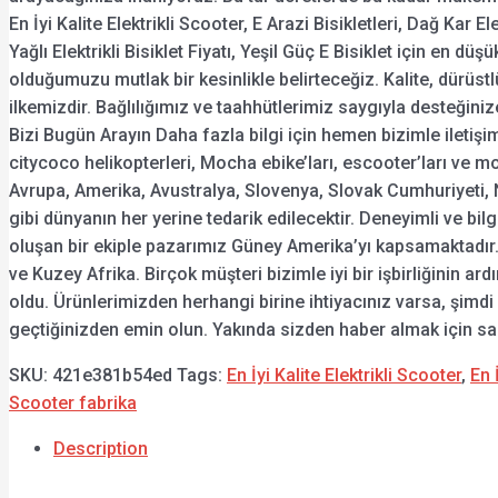
En İyi Kalite Elektrikli Scooter, E Arazi Bisikletleri, Dağ Kar Elek
Yağlı Elektrikli Bisiklet Fiyatı, Yeşil Güç E Bisiklet için en düşü
olduğumuzu mutlak bir kesinlikle belirteceğiz. Kalite, dürüst
ilkemizdir. Bağlılığımız ve taahhütlerimiz saygıyla desteğini
Bizi Bugün Arayın Daha fazla bilgi için hemen bizimle iletiş
citycoco helikopterleri, Mocha ebike’ları, escooter’ları ve mo
Avrupa, Amerika, Avustralya, Slovenya, Slovak Cumhuriyeti, 
gibi dünyanın her yerine tedarik edilecektir. Deneyimli ve bil
oluşan bir ekiple pazarımız Güney Amerika’yı kapsamaktadır.
ve Kuzey Afrika. Birçok müşteri bizimle iyi bir işbirliğinin a
oldu. Ürünlerimizden herhangi birine ihtiyacınız varsa, şimdi 
geçtiğinizden emin olun. Yakında sizden haber almak için sa
SKU:
421e381b54ed
Tags:
En İyi Kalite Elektrikli Scooter
,
En İ
Scooter fabrika
Description