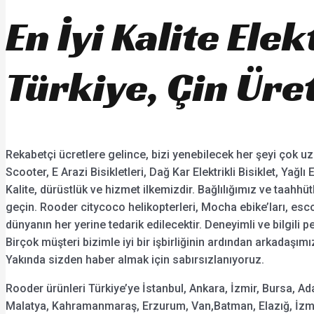
En İyi Kalite El
Türkiye, Çin Üret
Rekabetçi ücretlere gelince, bizi yenebilecek her şeyi çok uz
Scooter, E Arazi Bisikletleri, Dağ Kar Elektrikli Bisiklet, Yağlı
Kalite, dürüstlük ve hizmet ilkemizdir. Bağlılığımız ve taahh
geçin. Rooder citycoco helikopterleri, Mocha ebike’ları, esco
dünyanın her yerine tedarik edilecektir. Deneyimli ve bilgil
Birçok müşteri bizimle iyi bir işbirliğinin ardından arkadaşım
Yakında sizden haber almak için sabırsızlanıyoruz.
Rooder ürünleri Türkiye’ye İstanbul, Ankara, İzmir, Bursa, Ad
Malatya, Kahramanmaraş, Erzurum, Van,Batman, Elazığ, İzmit