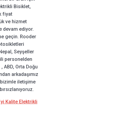
trikli Bisiklet,
k fiyat
lük ve hizmet
ze devam ediyor.
ime geçin. Rooder
tosikletleri
Nepal, Seyşeller
gili personelden
 , ABD, Orta Doğu
rdından arkadaşımız
bizimle iletişime
bırsızlanıyoruz.
yi Kalite Elektrikli