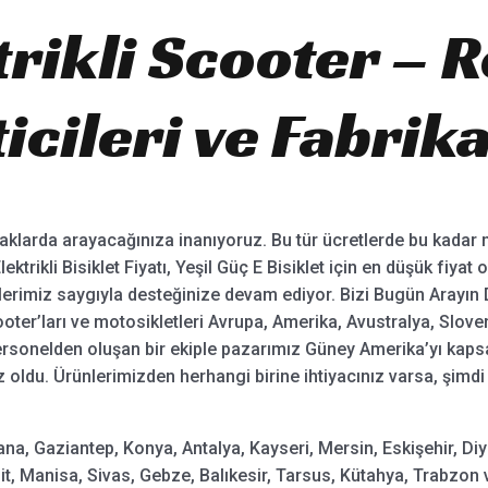
ektrikli Scooter 
icileri ve Fabrika
aklarda arayacağınıza inanıyoruz. Bu tür ücretlerde bu kadar mü
 Elektrikli Bisiklet Fiyatı, Yeşil Güç E Bisiklet için en düşük fiy
ütlerimiz saygıyla desteğinize devam ediyor. Bizi Bugün Arayın 
oter’ları ve motosikletleri Avrupa, Amerika, Avustralya, Slove
i personelden oluşan bir ekiple pazarımız Güney Amerika’yı kap
ız oldu. Ürünlerimizden herhangi birine ihtiyacınız varsa, şimdi
ana, Gaziantep, Konya, Antalya, Kayseri, Mersin, Eskişehir, Diy
, Manisa, Sivas, Gebze, Balıkesir, Tarsus, Kütahya, Trabzon 