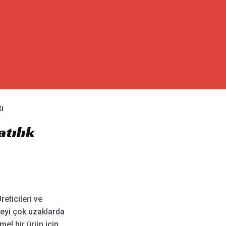
tı
atılık
reticileri ve
şeyi çok uzaklarda
el bir ürün için