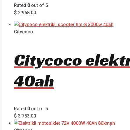
Rated
0
out of 5
$
2'968.00
Citycoco
Citycoco elekt
40ah
Rated
0
out of 5
$
3'783.00