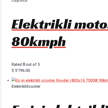
Citycoco
Elektrikli mot
80kmph
Rated
0
out of 5
$
5'796.00
ElektrikliScooter