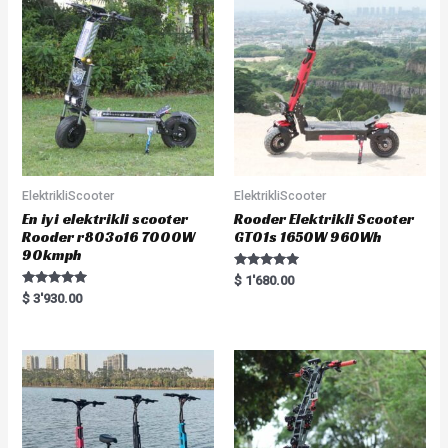
o
t
f
o
5
f
5
ElektrikliScooter
ElektrikliScooter
En iyi elektrikli scooter
Rooder Elektrikli Scooter
Rooder r803o16 7000W
GT01s 1650W 960Wh
90kmph
Rated
$
1'680.00
5.00
Rated
$
3'930.00
out of 5
5.00
out of 5