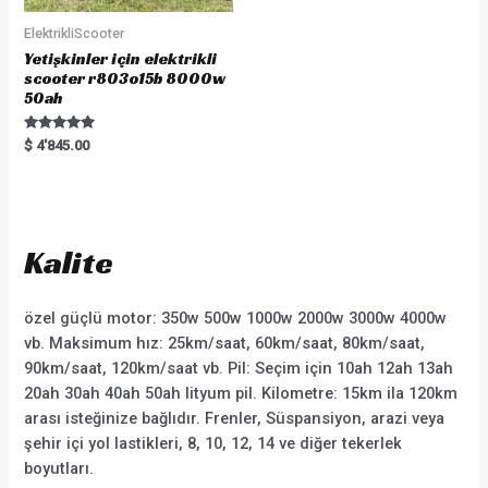
ElektrikliScooter
Yetişkinler için elektrikli
scooter r803o15b 8000w
50ah
Rated
$
4'845.00
5.00
out of 5
Kalite
özel güçlü motor: 350w 500w 1000w 2000w 3000w 4000w
vb. Maksimum hız: 25km/saat, 60km/saat, 80km/saat,
90km/saat, 120km/saat vb. Pil: Seçim için 10ah 12ah 13ah
20ah 30ah 40ah 50ah lityum pil. Kilometre: 15km ila 120km
arası isteğinize bağlıdır. Frenler, Süspansiyon, arazi veya
şehir içi yol lastikleri, 8, 10, 12, 14 ve diğer tekerlek
boyutları.