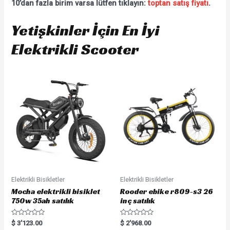
10’dan fazla birim varsa lütfen tıklayın:
toptan satış fiyatı
.
Yetişkinler İçin En İyi
Elektrikli Scooter
Elektrikli Bisikletler
Elektrikli Bisikletler
Mocha elektrikli bisiklet
Rooder ebike r809-s3 26
750w 35ah satılık
inç satılık
R
R
$
3'123.00
$
2'968.00
a
a