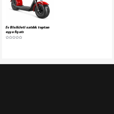
Ev Bisikleti satılık toptan
eşya fiyatı
Rated
0
out
of
5