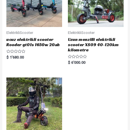
ElektrikliScooter
ElektrikliScooter
ucuz elektrikli scooter
Uzun menzilli elektrikli
Rooder gt01s 1650w 20ah
scooter XS09 40-120km
kilometre
R
$
1'680.00
a
R
$
6'000.00
t
a
e
t
d
e
0
d
o
0
u
o
t
u
o
t
f
o
5
f
5