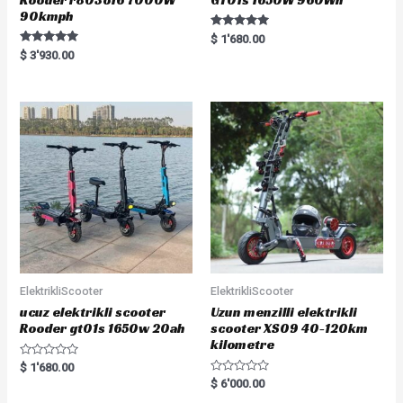
90kmph
Rated
$
1'680.00
5.00
Rated
$
3'930.00
out of 5
5.00
out of 5
ElektrikliScooter
ElektrikliScooter
ucuz elektrikli scooter
Uzun menzilli elektrikli
Rooder gt01s 1650w 20ah
scooter XS09 40-120km
kilometre
R
$
1'680.00
a
R
$
6'000.00
t
a
e
t