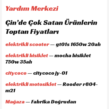
Yardım Merkezi
Çin’de Çok Satan Ürünlerin
Toptan Fiyatları
elektrikli scooter
— gt01s 1650w 20ah
elektrikli bisiklet
— mocha bisiklet
750w 35ah
citycoco
— citycoco jy-01
elektrikli motosiklet
— Rooder r804-
m21
Mağaza
— Fabrika Doğrudan