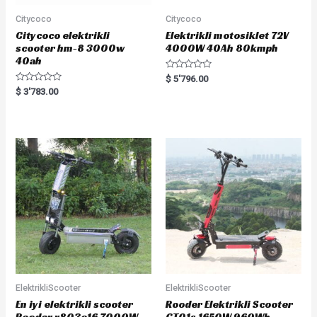
Citycoco
Citycoco
Citycoco elektrikli
Elektrikli motosiklet 72V
scooter hm-8 3000w
4000W 40Ah 80kmph
40ah
R
$
5'796.00
a
R
$
3'783.00
t
a
e
t
d
e
0
d
o
0
u
o
t
u
o
t
f
o
5
f
5
ElektrikliScooter
ElektrikliScooter
En iyi elektrikli scooter
Rooder Elektrikli Scooter
Rooder r803o16 7000W
GT01s 1650W 960Wh