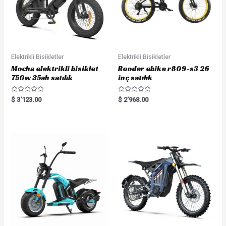
Elektrikli Bisikletler
Elektrikli Bisikletler
Mocha elektrikli bisiklet
Rooder ebike r809-s3 26
750w 35ah satılık
inç satılık
R
R
$
3'123.00
$
2'968.00
a
a
t
t
e
e
d
d
0
0
o
o
u
u
t
t
o
o
f
f
5
5