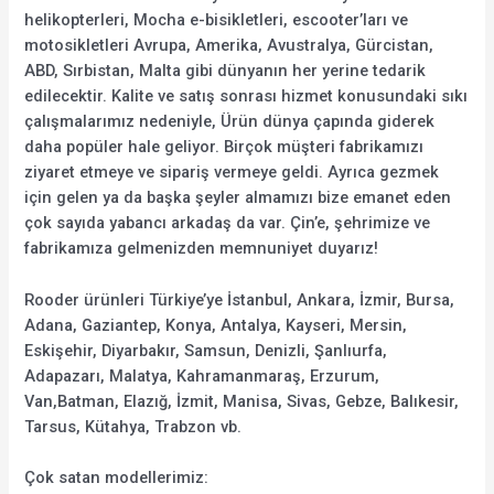
helikopterleri, Mocha e-bisikletleri, escooter’ları ve
motosikletleri Avrupa, Amerika, Avustralya, Gürcistan,
ABD, Sırbistan, Malta gibi dünyanın her yerine tedarik
edilecektir. Kalite ve satış sonrası hizmet konusundaki sıkı
çalışmalarımız nedeniyle, Ürün dünya çapında giderek
daha popüler hale geliyor. Birçok müşteri fabrikamızı
ziyaret etmeye ve sipariş vermeye geldi. Ayrıca gezmek
için gelen ya da başka şeyler almamızı bize emanet eden
çok sayıda yabancı arkadaş da var. Çin’e, şehrimize ve
fabrikamıza gelmenizden memnuniyet duyarız!
Rooder ürünleri Türkiye’ye İstanbul, Ankara, İzmir, Bursa,
Adana, Gaziantep, Konya, Antalya, Kayseri, Mersin,
Eskişehir, Diyarbakır, Samsun, Denizli, Şanlıurfa,
Adapazarı, Malatya, Kahramanmaraş, Erzurum,
Van,Batman, Elazığ, İzmit, Manisa, Sivas, Gebze, Balıkesir,
Tarsus, Kütahya, Trabzon vb.
Çok satan modellerimiz: