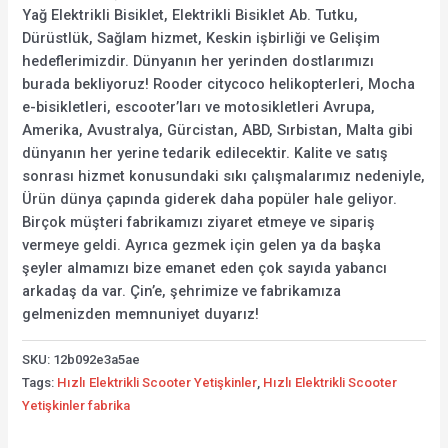
Yağ Elektrikli Bisiklet, Elektrikli Bisiklet Ab. Tutku,
Dürüstlük, Sağlam hizmet, Keskin işbirliği ve Gelişim
hedeflerimizdir. Dünyanın her yerinden dostlarımızı
burada bekliyoruz! Rooder citycoco helikopterleri, Mocha
e-bisikletleri, escooter’ları ve motosikletleri Avrupa,
Amerika, Avustralya, Gürcistan, ABD, Sırbistan, Malta gibi
dünyanın her yerine tedarik edilecektir. Kalite ve satış
sonrası hizmet konusundaki sıkı çalışmalarımız nedeniyle,
Ürün dünya çapında giderek daha popüler hale geliyor.
Birçok müşteri fabrikamızı ziyaret etmeye ve sipariş
vermeye geldi. Ayrıca gezmek için gelen ya da başka
şeyler almamızı bize emanet eden çok sayıda yabancı
arkadaş da var. Çin’e, şehrimize ve fabrikamıza
gelmenizden memnuniyet duyarız!
SKU:
12b092e3a5ae
Tags:
Hızlı Elektrikli Scooter Yetişkinler
,
Hızlı Elektrikli Scooter
Yetişkinler fabrika