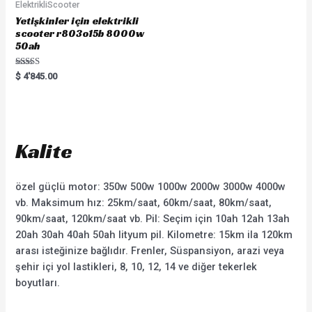
ElektrikliScooter
Yetişkinler için elektrikli
scooter r803o15b 8000w
50ah
Rated
$
4'845.00
5.00
out of 5
Kalite
özel güçlü motor: 350w 500w 1000w 2000w 3000w 4000w
vb. Maksimum hız: 25km/saat, 60km/saat, 80km/saat,
90km/saat, 120km/saat vb. Pil: Seçim için 10ah 12ah 13ah
20ah 30ah 40ah 50ah lityum pil. Kilometre: 15km ila 120km
arası isteğinize bağlıdır. Frenler, Süspansiyon, arazi veya
şehir içi yol lastikleri, 8, 10, 12, 14 ve diğer tekerlek
boyutları.