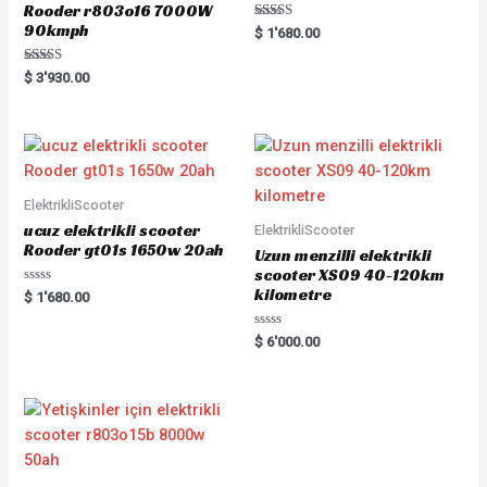
Rooder r803o16 7000W
90kmph
Rated
$
1'680.00
5.00
out of 5
Rated
$
3'930.00
5.00
out of 5
ElektrikliScooter
ucuz elektrikli scooter
ElektrikliScooter
Rooder gt01s 1650w 20ah
Uzun menzilli elektrikli
scooter XS09 40-120km
kilometre
R
$
1'680.00
a
t
e
R
$
6'000.00
d
a
0
t
o
e
u
d
t
0
o
o
f
u
5
t
o
f
5