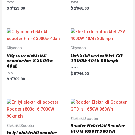
R
R
$
3'123.00
$
2'968.00
a
a
t
t
e
e
d
d
0
0
o
o
u
u
t
t
o
o
f
f
5
5
Citycoco
Citycoco
Citycoco elektrikli
Elektrikli motosiklet 72V
scooter hm-8 3000w
4000W 40Ah 80kmph
40ah
R
$
5'796.00
a
R
$
3'783.00
t
a
e
t
d
e
0
d
o
0
u
o
t
u
o
t
f
o
5
f
5
ElektrikliScooter
Rooder Elektrikli Scooter
ElektrikliScooter
GT01s 1650W 960Wh
En iyi elektrikli scooter