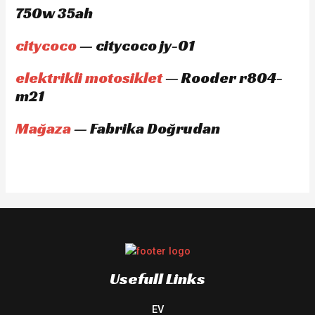
750w 35ah
citycoco
— citycoco jy-01
elektrikli motosiklet
— Rooder r804-
m21
Mağaza
— Fabrika Doğrudan
Usefull Links
EV