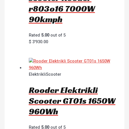
r803o16 7000W
90kmph
Rated
5.00
out of 5
$
3'930.00
ElektrikliScooter
Rooder Elektrikli
Scooter GT01s 1650W
960Wh
Rated
5.00
out of 5