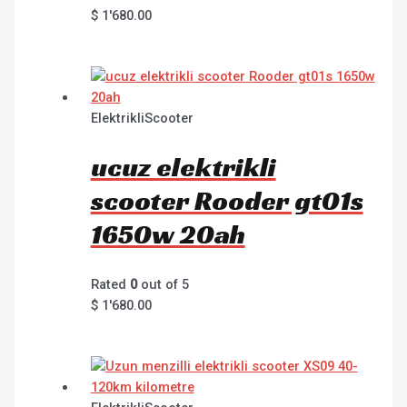
$
1'680.00
ElektrikliScooter
ucuz elektrikli
scooter Rooder gt01s
1650w 20ah
Rated
0
out of 5
$
1'680.00