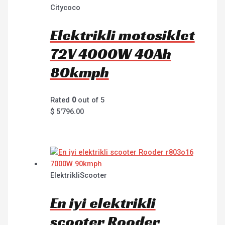
Citycoco
Elektrikli motosiklet
72V 4000W 40Ah
80kmph
Rated
0
out of 5
$
5'796.00
ElektrikliScooter
En iyi elektrikli
scooter Rooder