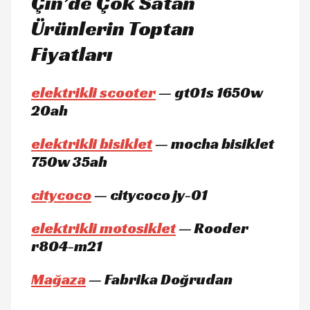
Çin’de Çok Satan
Ürünlerin Toptan
Fiyatları
elektrikli scooter
— gt01s 1650w
20ah
elektrikli bisiklet
— mocha bisiklet
750w 35ah
citycoco
— citycoco jy-01
elektrikli motosiklet
— Rooder
r804-m21
Mağaza
— Fabrika Doğrudan