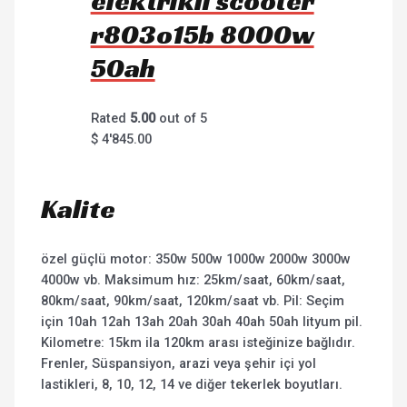
elektrikli scooter
r803o15b 8000w
50ah
Rated
5.00
out of 5
$
4'845.00
Kalite
özel güçlü motor: 350w 500w 1000w 2000w 3000w
4000w vb. Maksimum hız: 25km/saat, 60km/saat,
80km/saat, 90km/saat, 120km/saat vb. Pil: Seçim
için 10ah 12ah 13ah 20ah 30ah 40ah 50ah lityum pil.
Kilometre: 15km ila 120km arası isteğinize bağlıdır.
Frenler, Süspansiyon, arazi veya şehir içi yol
lastikleri, 8, 10, 12, 14 ve diğer tekerlek boyutları.