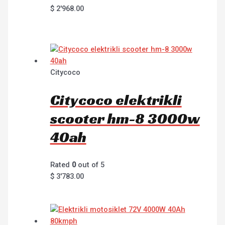
$
2'968.00
Citycoco
Citycoco elektrikli
scooter hm-8 3000w
40ah
Rated
0
out of 5
$
3'783.00