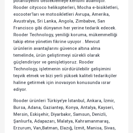
potansiyelini desteklemeye kendini adamıştır.
Rooder citycoco helikopterleri, Mocha e-bisikletleri,
escooter’ları ve motosikletleri Avrupa, Amerika,
Avustralya, Sri Lanka, Angola, Zimbabve, San
Francisco gibi dünyanın her yerine tedarik edecek.
Rooder Technology, yeniliği koruma, mükemmelliği
takip etme yönetim fikrine uyuyor . Mevcut
ürünlerin avantajlarını güvence altına alma
temelinde, ürün geliştirmeyi sürekli olarak
güçlendiriyor ve genişletiyoruz. Rooder
Technology, işletmenin sürdürülebilir gelişimini
teşvik etmek ve bizi yerli yüksek kaliteli tedarikçiler
haline getirmek için inovasyon konusunda ısrar
ediyor.
Rooder ürünleri Türkiye’ye İstanbul, Ankara, İzmir,
Bursa, Adana, Gaziantep, Konya, Antalya, Kayseri,
Mersin, Eskişehir, Diyarbakır, Samsun, Denizli,
Şanlıurfa, Adapazarı, Malatya, Kahramanmaraş,
Erzurum, Van,Batman, Elazığ, İzmit, Manisa, Sivas,