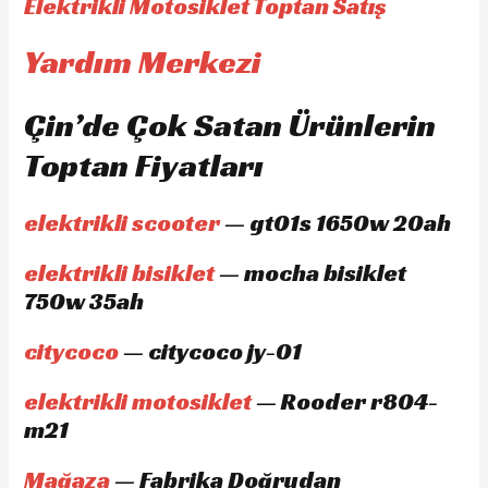
Elektrikli Motosiklet Toptan Satış
Yardım Merkezi
Çin’de Çok Satan Ürünlerin
Toptan Fiyatları
elektrikli scooter
— gt01s 1650w 20ah
elektrikli bisiklet
— mocha bisiklet
750w 35ah
citycoco
— citycoco jy-01
elektrikli motosiklet
— Rooder r804-
m21
Mağaza
— Fabrika Doğrudan