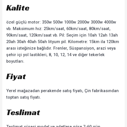
Kalite
özel güçlü motor: 350w 500w 1000w 2000w 3000w 4000w
vb. Maksimum hız: 25km/saat, 60km/saat, 80km/saat,
90km/saat, 120km/saat vb. Pil: Seçim için 10ah 12ah 13ah
20ah 30ah 40ah 50ah lityum pil. Kilometre: 15km ila 120km
arası isteğinize bağlıdır. Frenler, Süspansiyon, arazi veya
şehir içi yol lastikleri, 8, 10, 12, 14 ve diğer tekerlek
boyutları.
Fiyat
Yerel mağazadan perakende satış fiyatı, Çin fabrikasından
toptan satış fiyatı.
Teslimat
Teslimat süresi model ve adetlere göre 7-60 gün