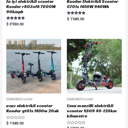
En iyi elektrikli scooter
Rooder Elektrikli Scooter
Rooder r803o16 7000W
GT01s 1650W 960Wh
90kmph
Rated
$
1'680.00
5.00
Rated
$
3'930.00
out of 5
5.00
out of 5
ElektrikliScooter
ElektrikliScooter
ucuz elektrikli scooter
Uzun menzilli elektrikli
Rooder gt01s 1650w 20ah
scooter XS09 40-120km
kilometre
R
$
1'680.00
a
R