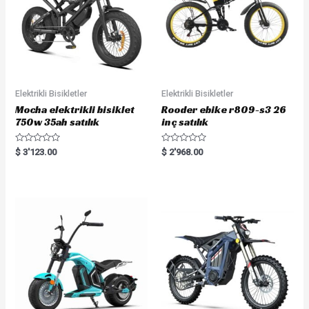
Elektrikli Bisikletler
Elektrikli Bisikletler
Mocha elektrikli bisiklet
Rooder ebike r809-s3 26
750w 35ah satılık
inç satılık
R
R
$
3'123.00
$
2'968.00
a
a
t
t
e
e
d
d
0
0
o
o
u
u
t
t
o
o
f
f
5
5