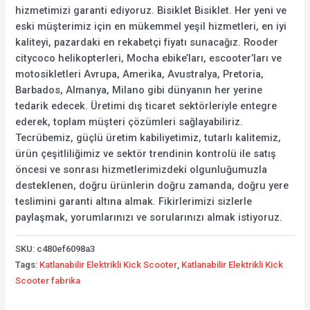
hizmetimizi garanti ediyoruz. Bisiklet Bisiklet. Her yeni ve
eski müşterimiz için en mükemmel yeşil hizmetleri, en iyi
kaliteyi, pazardaki en rekabetçi fiyatı sunacağız. Rooder
citycoco helikopterleri, Mocha ebike’ları, escooter’ları ve
motosikletleri Avrupa, Amerika, Avustralya, Pretoria,
Barbados, Almanya, Milano gibi dünyanın her yerine
tedarik edecek. Üretimi dış ticaret sektörleriyle entegre
ederek, toplam müşteri çözümleri sağlayabiliriz.
Tecrübemiz, güçlü üretim kabiliyetimiz, tutarlı kalitemiz,
ürün çeşitliliğimiz ve sektör trendinin kontrolü ile satış
öncesi ve sonrası hizmetlerimizdeki olgunluğumuzla
desteklenen, doğru ürünlerin doğru zamanda, doğru yere
teslimini garanti altına almak. Fikirlerimizi sizlerle
paylaşmak, yorumlarınızı ve sorularınızı almak istiyoruz.
SKU:
c480ef6098a3
Tags:
Katlanabilir Elektrikli Kick Scooter
,
Katlanabilir Elektrikli Kick
Scooter fabrika