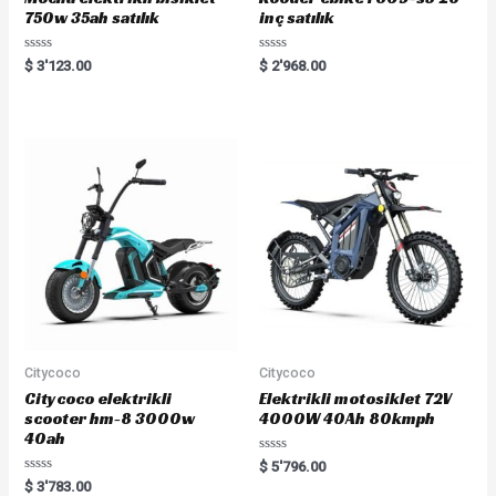
750w 35ah satılık
inç satılık
R
R
$
3'123.00
$
2'968.00
a
a
t
t
e
e
d
d
0
0
o
o
u
u
t
t
o
o
f
f
5
5
Citycoco
Citycoco
Citycoco elektrikli
Elektrikli motosiklet 72V
scooter hm-8 3000w
4000W 40Ah 80kmph
40ah
R
$
5'796.00
a
R
$
3'783.00
t