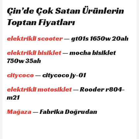
Çin’de Çok Satan Ürünlerin
Toptan Fiyatları
elektrikli scooter
— gt01s 1650w 20ah
elektrikli bisiklet
— mocha bisiklet
750w 35ah
citycoco
— citycoco jy-01
elektrikli motosiklet
— Rooder r804-
m21
Mağaza
— Fabrika Doğrudan