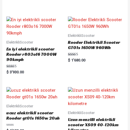
a
e
t
d
e
0
d
o
0
u
o
t
u
o
t
f
o
5
f
5
ElektrikliScooter
Rooder Elektrikli Scooter
ElektrikliScooter
GT01s 1650W 960Wh
En iyi elektrikli scooter
Rooder r803o16 7000W
90kmph
Rated
$
1'680.00
5.00
out of 5
Rated
$
3'930.00
5.00
out of 5
ElektrikliScooter
ucuz elektrikli scooter
ElektrikliScooter
Rooder gt01s 1650w 20ah
Uzun menzilli elektrikli
scooter XS09 40-120km