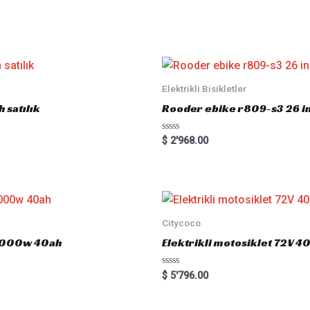
Elektrikli Bisikletler
 satılık
Rooder ebike r809-s3 26 inç
R
$
2'968.00
a
t
e
d
0
o
u
t
o
Citycoco
f
5
 3000w 40ah
Elektrikli motosiklet 72V
R
$
5'796.00
a
t
e