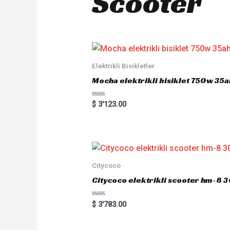
Scooter
Elektrikli Bisikletler
Mocha elektrikli bisiklet 750w 35ah
R
$
3'123.00
a
t
e
d
0
o
u
t
o
Citycoco
f
5
Citycoco elektrikli scooter hm-8
R
$
3'783.00
a
t
e