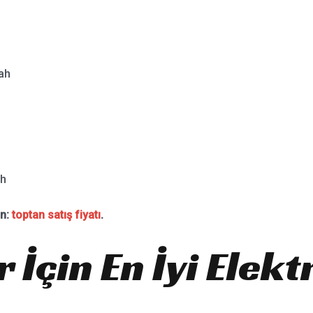
ah
h
ın:
toptan satış fiyatı
.
 İçin En İyi Elekt