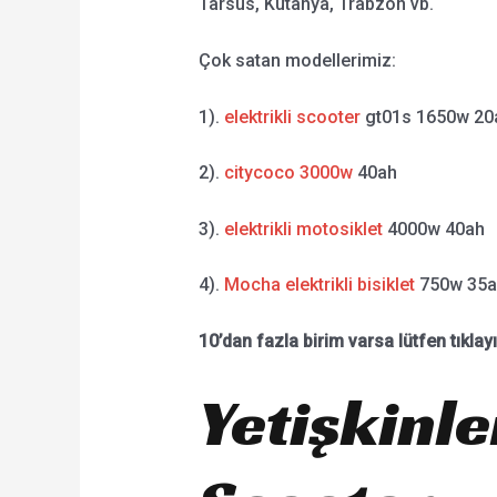
Tarsus, Kütahya, Trabzon vb.
Çok satan modellerimiz:
1).
elektrikli scooter
gt01s 1650w 20
2).
citycoco 3000w
40ah
3).
elektrikli motosiklet
4000w 40ah
4).
Mocha elektrikli bisiklet
750w 35a
10’dan fazla birim varsa lütfen tıklay
Yetişkinler