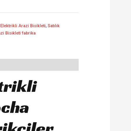
 Elektrikli Arazi Bisikleti
,
Satılık
azi Bisikleti fabrika
trikli
ocha
rikçiler