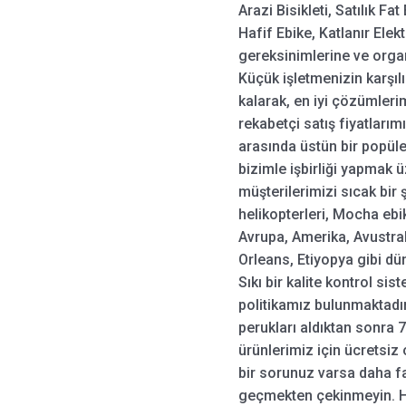
Arazi Bisikleti, Satılık Fat 
Hafif Ebike, Katlanır Elektr
gereksinimlerine ve organ
Küçük işletmenizin karşılı
kalarak, en iyi çözümler
rekabetçi satış fiyatlarım
arasında üstün bir popüler
bizimle işbirliği yapmak 
müşterilerimizi sıcak bir
helikopterleri, Mocha ebik
Avrupa, Amerika, Avustr
Orleans, Etiyopya gibi dü
Sıkı bir kalite kontrol si
politikamız bulunmaktadı
perukları aldıktan sonra 
ürünlerimiz için ücretsiz
bir sorunuz varsa daha faz
geçmekten çekinmeyin. He