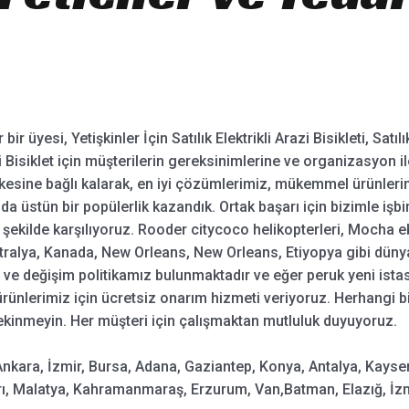
ir üyesi, Yetişkinler İçin Satılık Elektrikli Arazi Bisikleti, Satılık
kli Bisiklet için müşterilerin gereksinimlerine ve organizasyon i
 ilkesine bağlı kalarak, en iyi çözümlerimiz, mükemmel ürünlerim
da üstün bir popülerlik kazandık. Ortak başarı için bizimle işb
 şekilde karşılıyoruz. Rooder citycoco helikopterleri, Mocha ebi
ralya, Kanada, New Orleans, New Orleans, Etiyopya gibi dünyan
de ve değişim politikamız bulunmaktadır ve eğer peruk yeni ist
ürünlerimiz için ücretsiz onarım hizmeti veriyoruz. Herhangi bi
ekinmeyin. Her müşteri için çalışmaktan mutluluk duyuyoruz.
Ankara, İzmir, Bursa, Adana, Gaziantep, Konya, Antalya, Kayseri
ı, Malatya, Kahramanmaraş, Erzurum, Van,Batman, Elazığ, İzmi