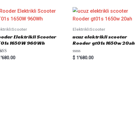
d
0
o
u
t
o
f
5
ektrikliScooter
ElektrikliScooter
oder Elektrikli Scooter
ucuz elektrikli scooter
T01s 1650W 960Wh
Rooder gt01s 1650w 20ah
ted
R
'680.00
$
1'680.00
00
a
 of 5
t
e
d
0
o
u
t
o
f
5