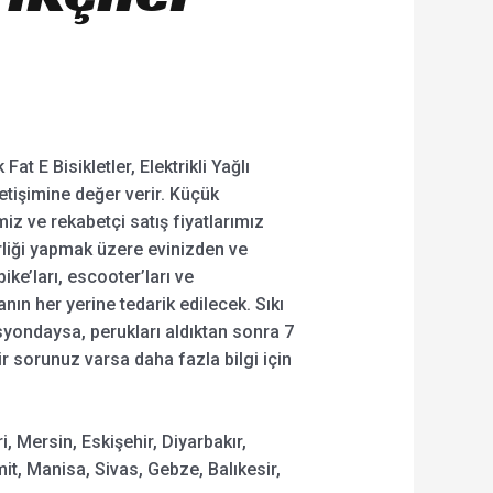
 Fat E Bisikletler, Elektrikli Yağlı
letişimine değer verir. Küçük
iz ve rekabetçi satış fiyatlarımız
irliği yapmak üzere evinizden ve
ke’ları, escooter’ları ve
ın her yerine tedarik edilecek. Sıkı
asyondaysa, perukları aldıktan sonra 7
r sorunuz varsa daha fazla bilgi için
, Mersin, Eskişehir, Diyarbakır,
t, Manisa, Sivas, Gebze, Balıkesir,