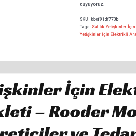
duyuyoruz.
SKU:
bbef91df773b
Tags:
Satılık Yetişkinler İçin
Yetişkinler İçin Elektrikli Ar
işkinler İçin Elek
ikleti – Rooder M
reticiler ve Teda