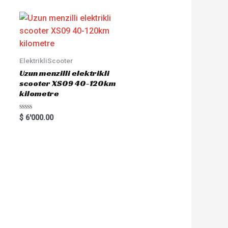
ElektrikliScooter
Uzun menzilli elektrikli
scooter XS09 40-120km
kilometre
R
$
6'000.00
a
t
e
d
0
o
u
t
o
f
5