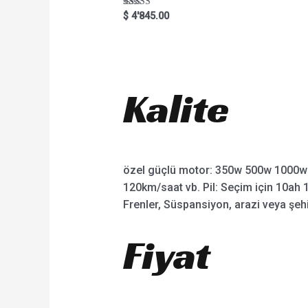
Rated
$
4'845.00
5.00
out of 5
Kalite
özel güçlü motor: 350w 500w 1000w
120km/saat vb. Pil: Seçim için 10ah 1
Frenler, Süspansiyon, arazi veya şehir 
Fiyat