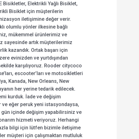
E Bisikletler, Elektrikli Yağlı Bisiklet,
ikli Bisiklet için müşterilerin
izasyon iletişimine değer verir.
klı olumlu yönler ilkesine bağlı
imiz, mükemmel ürünlerimiz ve
ız sayesinde artık müşterilerimiz
lik kazandık. Ortak başarı için
üzere evinizden ve yurtdışından
 şekilde karşılıyoruz. Rooder citycoco
e’ları, escooter’ları ve motosikletleri
alya, Kanada, New Orleans, New
nyanın her yerine tedarik edilecek.
stemi kurduk. İade ve değişim
r ve eğer peruk yeni istasyondaysa,
7 gün içinde değişim yapabilirsiniz ve
 onarım hizmeti veriyoruz. Herhangi
la bilgi için lütfen bizimle iletişime
r müşteri için çalışmaktan mutluluk