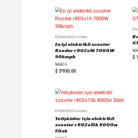
d
0
o
u
t
o
f
5
El
Ro
ElektrikliScooter
G
En iyi elektrikli scooter
Rooder r803o16 7000W
90kmph
Ra
$
1
5.
out
Rated
$
3'930.00
5.00
out of 5
ElektrikliScooter
Yetişkinler için elektrikli
scooter r803o15b 8000w
50ah