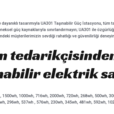
 dayanıklı tasarımıyla UA301 Taşınabilir Güç İstasyonu, tüm taş
ksel güç kaynaklarıyla sınırlandırmayın; UA301 ile özgürlü
indeki müşterilerimizin sevdiği rahatlığı ve güvenilirliği deneyi
in tedarikçisinden
nabilir elektrik s
, 1500wh, 1000wh, 716wh, 2000wh, 720wh, 268wh, 500wh, 30
2wh, 296wh, 537wh , 576wh, 230wh, 345wh, 481wh, 592wh, 10