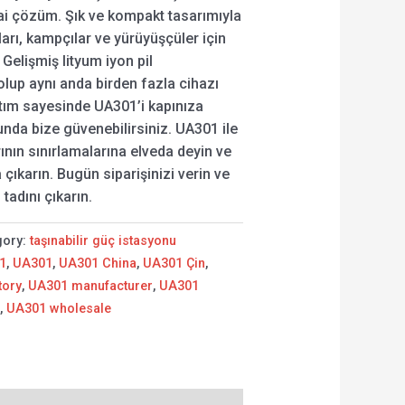
ihai çözüm. Şık ve kompakt tasarımıyla
arı, kampçılar ve yürüyüşçüler için
Gelişmiş lityum iyon pil
 olup aynı anda birden fazla cihazı
ğıtım sayesinde UA301’i kapınıza
nda bize güvenebilirsiniz. UA301 ile
nın sınırlamalarına elveda deyin ve
ıkarın. Bugün siparişinizi verin ve
 tadını çıkarın.
gory:
taşınabilir güç istasyonu
1
,
UA301
,
UA301 China
,
UA301 Çin
,
tory
,
UA301 manufacturer
,
UA301
i
,
UA301 wholesale