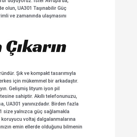
rur duyuyoruz. İster Avrupa’da,
rde olun, UA301 Taşınabilir Güç
erimli ve zamanında ulaşmasını
 Çıkarın
üründür. Şık ve kompakt tasarımıyla
herkes için mükemmel bir arkadaştır.
n. Gelişmiş lityum iyon pil
tesine sahiptir. Akıllı telefonunuzu,
rsa, UA301 yanınızdadır. Birden fazla
301 size yalnızca güç sağlamakla
im koruyucu voltaj dalgalanmalarına
rınızın emin ellerde olduğunu bilmenin