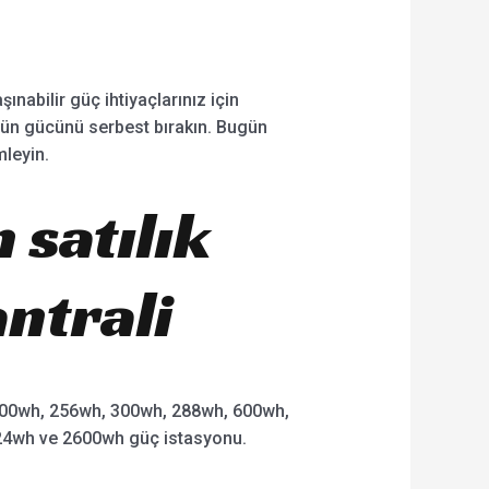
ınabilir güç ihtiyaçlarınız için
ğün gücünü serbest bırakın. Bugün
mleyin.
 satılık
antrali
00wh, 256wh, 300wh, 288wh, 600wh,
24wh ve 2600wh güç istasyonu.