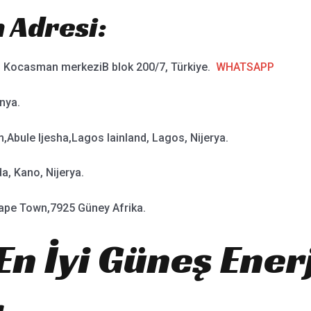
 Adresi:
rı Kocasman merkeziB blok 200/7, Türkiye.
WHATSAPP
nya.
Abule ljesha,Lagos lainland, Lagos, Nijerya.
, Kano, Nijerya.
ape Town,7925 Güney Afrika.
En İyi Güneş Enerj
r