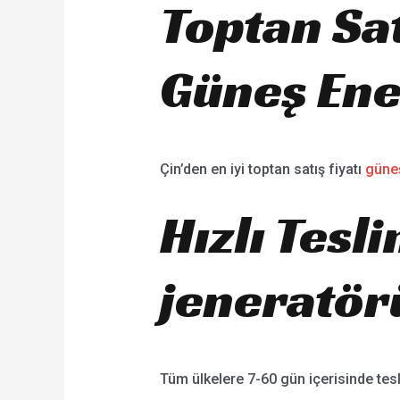
Toptan Sat
Güneş Ene
Çin’den en iyi toptan satış fiyatı
güneş
Hızlı Tesl
jeneratör
Tüm ülkelere 7-60 gün içerisinde tes