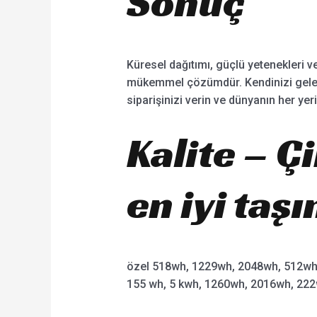
Sonuç
Küresel dağıtımı, güçlü yetenekleri ve
mükemmel çözümdür. Kendinizi gelene
siparişinizi verin ve dünyanın her yer
Kalite – Ç
en iyi taşı
özel 518wh, 1229wh, 2048wh, 512wh
155 wh, 5 kwh, 1260wh, 2016wh, 22