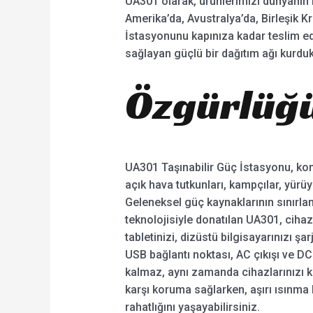
UA301 olarak, ürünlerimizi dünyanın 
Amerika’da, Avustralya’da, Birleşik K
İstasyonunu kapınıza kadar teslim ed
sağlayan güçlü bir dağıtım ağı kurduk
Özgürlüğü
UA301 Taşınabilir Güç İstasyonu, konu
açık hava tutkunları, kampçılar, yürü
Geleneksel güç kaynaklarının sınırla
teknolojisiyle donatılan UA301, cihazl
tabletinizi, dizüstü bilgisayarınızı ş
USB bağlantı noktası, AC çıkışı ve DC
kalmaz, aynı zamanda cihazlarınızı ko
karşı koruma sağlarken, aşırı ısınma 
rahatlığını yaşayabilirsiniz.