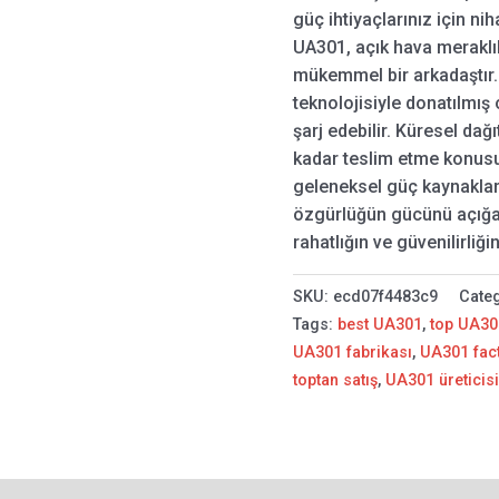
güç ihtiyaçlarınız için n
UA301, açık hava meraklıl
mükemmel bir arkadaştır. 
teknolojisiyle donatılmış
şarj edebilir. Küresel da
kadar teslim etme konusu
geleneksel güç kaynakları
özgürlüğün gücünü açığa ç
rahatlığın ve güvenilirliğin
SKU:
ecd07f4483c9
Cate
Tags:
best UA301
,
top UA30
UA301 fabrikası
,
UA301 fac
toptan satış
,
UA301 üreticis