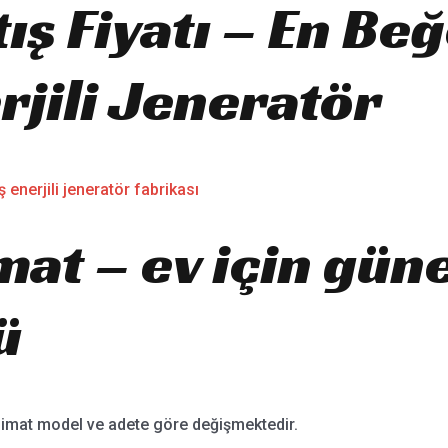
ış Fiyatı – En Be
rjili Jeneratör
 enerjili jeneratör fabrikası
imat – ev için gün
ü
limat model ve adete göre değişmektedir.