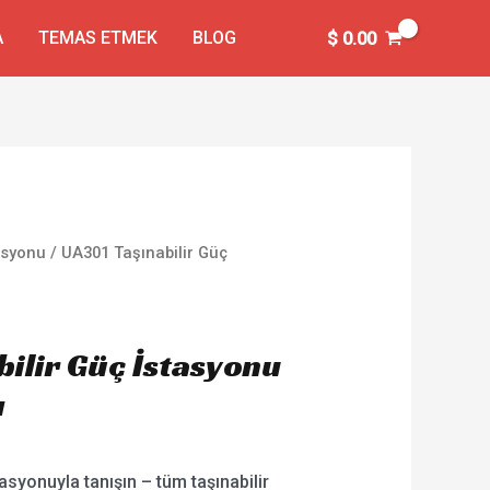
A
TEMAS ETMEK
BLOG
$
0.00
tasyonu
/ UA301 Taşınabilir Güç
bilir Güç İstasyonu
ı
asyonuyla tanışın – tüm taşınabilir