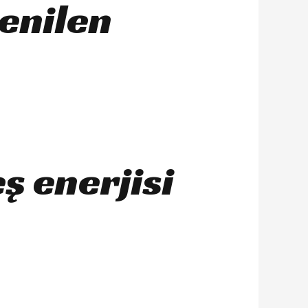
ğenilen
eş enerjisi