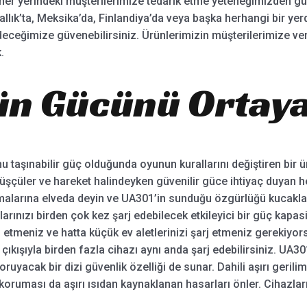
her yerindeki müşterilerimize tedarik etme yeteneğimizden gu
rallık’ta, Meksika’da, Finlandiya’da veya başka herhangi bir ye
eceğimize güvenebilirsiniz. Ürünlerimizin müşterilerimize v
.
n Gücünü Ortaya
 taşınabilir güç olduğunda oyunun kurallarını değiştiren bir 
yüşçüler ve hareket halindeyken güvenilir güce ihtiyaç duyan 
malarına elveda deyin ve UA301’in sunduğu özgürlüğü kucaklayı
arınızı birden çok kez şarj edebilecek etkileyici bir güç kapasi
arj etmeniz ve hatta küçük ev aletlerinizi şarj etmeniz gerekiyo
 çıkışıyla birden fazla cihazı aynı anda şarj edebilirsiniz. UA
ruyacak bir dizi güvenlik özelliği de sunar. Dahili aşırı geril
koruması da aşırı ısıdan kaynaklanan hasarları önler. Cihazla