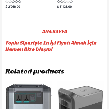
R
R
$
2'968.00
$
3'123.00
a
a
t
t
e
e
d
d
0
0
o
o
u
u
t
t
ANA SAYFA
o
o
f
f
5
5
Toplu Siparişte En İyi Fiyatı Almak İçin
Hemen Bize Ulaşın!
Related products