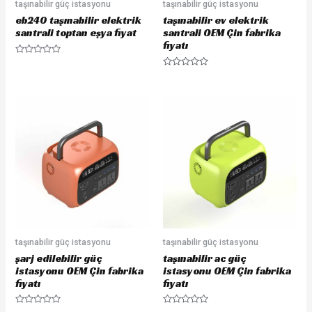
taşınabilir güç istasyonu
taşınabilir güç istasyonu
eb240 taşınabilir elektrik
taşınabilir ev elektrik
santrali toptan eşya fiyat
santrali OEM Çin fabrika
fiyatı
R
a
R
t
a
e
t
d
e
0
d
o
0
u
o
t
u
o
t
f
o
5
f
5
taşınabilir güç istasyonu
taşınabilir güç istasyonu
şarj edilebilir güç
taşınabilir ac güç
istasyonu OEM Çin fabrika
istasyonu OEM Çin fabrika
fiyatı
fiyatı
R
R