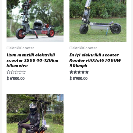
o
f
5
ElektrikliScooter
ElektrikliScooter
Uzun menzilli elektrikli
En iyi elektrikli scooter
scooter XS09 40-120km
Rooder r803o16 7000W
kilometre
90kmph
R
Rated
$
6'000.00
$
3'930.00
a
5.00
t
out of 5
e
d
0
o
u
t
o
f
5