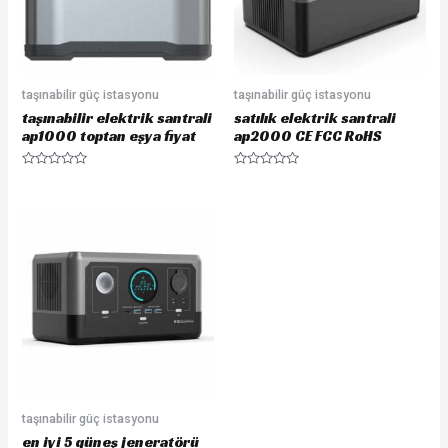
taşınabilir güç istasyonu
taşınabilir güç istasyonu
taşınabilir elektrik santrali
satılık elektrik santrali
ap1000 toptan eşya fiyat
ap2000 CE FCC RoHS
Rated
Rated
0
0
out
out
of
of
5
5
taşınabilir güç istasyonu
en iyi 5 güneş jeneratörü