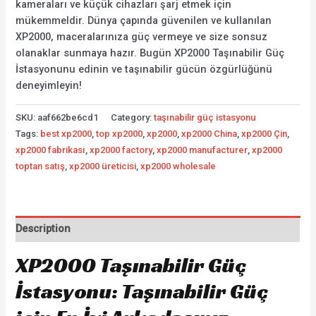
kameraları ve küçük cihazları şarj etmek için
mükemmeldir. Dünya çapında güvenilen ve kullanılan
XP2000, maceralarınıza güç vermeye ve size sonsuz
olanaklar sunmaya hazır. Bugün XP2000 Taşınabilir Güç
İstasyonunu edinin ve taşınabilir gücün özgürlüğünü
deneyimleyin!
SKU:
aaf662be6cd1
Category:
taşınabilir güç istasyonu
Tags:
best xp2000
,
top xp2000
,
xp2000
,
xp2000 China
,
xp2000 Çin
,
xp2000 fabrikası
,
xp2000 factory
,
xp2000 manufacturer
,
xp2000
toptan satış
,
xp2000 üreticisi
,
xp2000 wholesale
Description
XP2000 Taşınabilir Güç
İstasyonu: Taşınabilir Güç