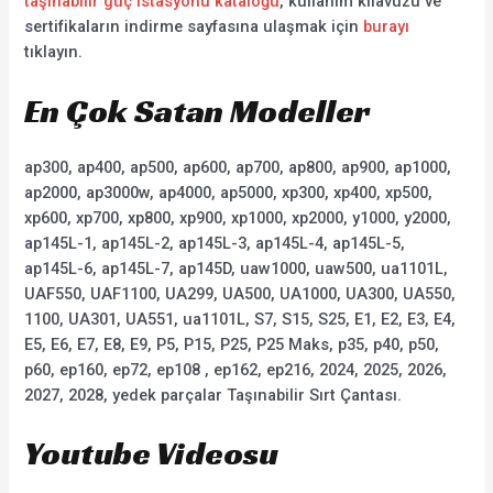
taşınabilir güç istasyonu kataloğu
, kullanım kılavuzu ve
sertifikaların indirme sayfasına ulaşmak için
burayı
tıklayın.
En Çok Satan Modeller
ap300, ap400, ap500, ap600, ap700, ap800, ap900, ap1000,
ap2000, ap3000w, ap4000, ap5000, xp300, xp400, xp500,
xp600, xp700, xp800, xp900, xp1000, xp2000, y1000, y2000,
ap145L-1, ap145L-2, ap145L-3, ap145L-4, ap145L-5,
ap145L-6, ap145L-7, ap145D, uaw1000, uaw500, ua1101L,
UAF550, UAF1100, UA299, UA500, UA1000, UA300, UA550,
1100, UA301, UA551, ua1101L, S7, S15, S25, E1, E2, E3, E4,
E5, E6, E7, E8, E9, P5, P15, P25, P25 Maks, p35, p40, p50,
p60, ep160, ep72, ep108 , ep162, ep216, 2024, 2025, 2026,
2027, 2028, yedek parçalar Taşınabilir Sırt Çantası.
Youtube Videosu