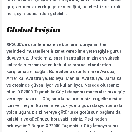
buzdolabınızı çalıştırmanız veya küçük bir elektrikli alete
güç vermeniz gerekip gerekmediğini, bu elektrik santrali
her şeyin üstesinden gelebilir.
Global Erişim
XP2000’de ürünlerimizle ve bunların dünyanın her
yerindeki müşterilere hizmet verebilme yeteneğiyle gurur
duyuyoruz. Üreticimiz, enerji santrallerimizin en yüksek
kalitede olmasını ve en katı uluslararası standartları
karşılamasını sağlar. Bu nedenle ürünlerimize Avrupa,
Amerika, Avustralya, Bolivya, Manila, Avusturya, Jamaika
ve ötesinde güveniliyor ve kullanılıyor. Nerede olursanız
olun, XP2000 Taşınabilir Güç İstasyonu maceralarınıza güç
vermeye hazırdır. Güç sınırlamalarının sizi engellemesine
izin vermeyin. Güvenilir ve çok yönlü güç istasyonumuzla
yolculuğunuz sizi nereye götürürse götürsün bağlantıda
kalabilir ve gücünüzü koruyabilirsiniz. Peki neden
bekleyelim? Bugün XP2000 Taşınabilir Güç İstasyonunu