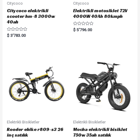
Citycoco
Citycoco
Citycoco elektrikli
Elektrikli motosiklet 72V
scooter hm-8 3000w
4000W 40Ah 80kmph
40ah
R
$
5'796.00
a
R
$
3'783.00
t
a
e
t
d
e
0
d
o
0
u
o
t
u
o
t
f
o
5
f
5
Elektrikli Bisikletler
Elektrikli Bisikletler
Rooder ebike r809-s3 26
Mocha elektrikli bisiklet
inç satılık
750w 35ah satılık