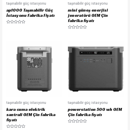
taşınabilir güç istasyonu
taşınabilir güç istasyonu
ap1000 Taşınabilir Güç
mini güneş enerjisi
İstasyonu Fabrika Fiyatı
jeneratörü OEM Çin
fabrika fiyatı
R
a
R
t
a
e
t
d
e
0
d
o
0
u
o
t
u
o
t
f
o
5
f
5
taşınabilir güç istasyonu
taşınabilir güç istasyonu
kara cuma elektrik
powerstation 500 wh OEM
santrali OEM Çin fabrika
Çin fabrika fiyatı
fiyatı
R
a