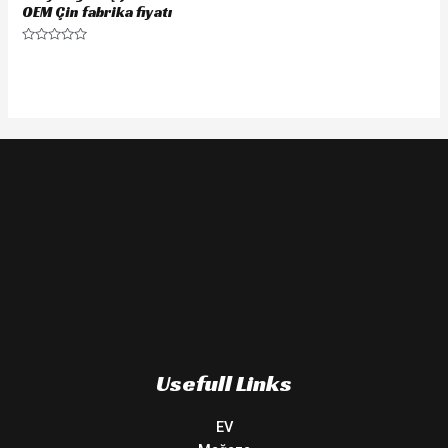
OEM Çin fabrika fiyatı
Rated
0
out
of
5
Usefull Links
EV