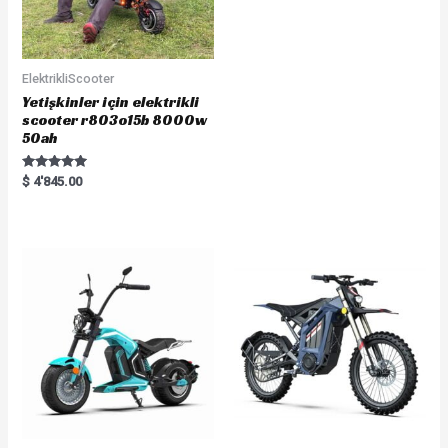
ElektrikliScooter
Yetişkinler için elektrikli
scooter r803o15b 8000w
50ah
Rated
$
4'845.00
5.00
out of 5