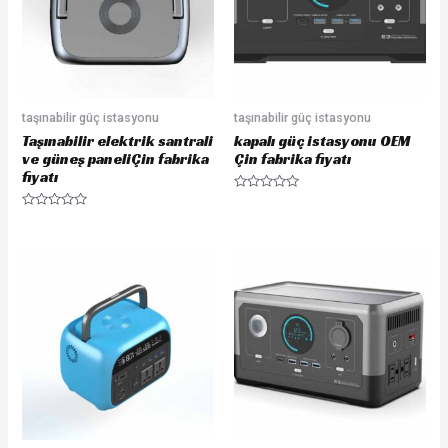
5
5
taşınabilir güç istasyonu
taşınabilir güç istasyonu
Taşınabilir elektrik santrali
kapalı güç istasyonu OEM
ve güneş paneliÇin fabrika
Çin fabrika fiyatı
fiyatı
R
a
R
t
a
e
t
d
e
0
d
o
0
u
o
t
u
o
t
f
o
5
f
5