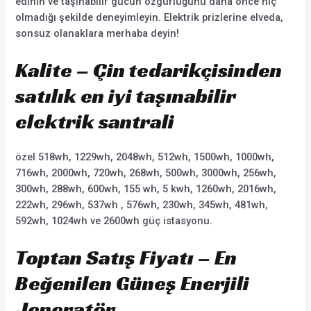
edinin ve taşınabilir gücün özgürlüğünü daha önce hiç
olmadığı şekilde deneyimleyin. Elektrik prizlerine elveda,
sonsuz olanaklara merhaba deyin!
Kalite – Çin tedarikçisinden
satılık en iyi taşınabilir
elektrik santrali
özel 518wh, 1229wh, 2048wh, 512wh, 1500wh, 1000wh,
716wh, 2000wh, 720wh, 268wh, 500wh, 3000wh, 256wh,
300wh, 288wh, 600wh, 155 wh, 5 kwh, 1260wh, 2016wh,
222wh, 296wh, 537wh , 576wh, 230wh, 345wh, 481wh,
592wh, 1024wh ve 2600wh güç istasyonu.
Toptan Satış Fiyatı – En
Beğenilen Güneş Enerjili
Jeneratör