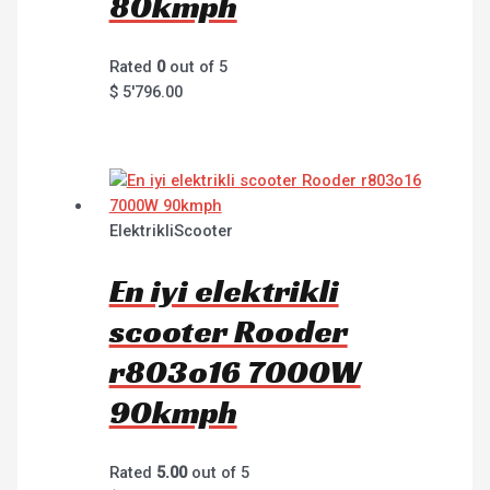
80kmph
Rated
0
out of 5
$
5'796.00
ElektrikliScooter
En iyi elektrikli
scooter Rooder
r803o16 7000W
90kmph
Rated
5.00
out of 5