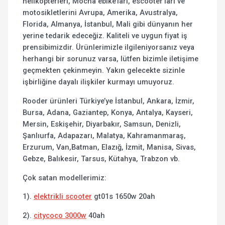
helikopterleri, Mocha ebike’ları, escooter’ları ve
motosikletlerini Avrupa, Amerika, Avustralya,
Florida, Almanya, İstanbul, Mali gibi dünyanın her
yerine tedarik edeceğiz. Kaliteli ve uygun fiyat iş
prensibimizdir. Ürünlerimizle ilgileniyorsanız veya
herhangi bir sorunuz varsa, lütfen bizimle iletişime
geçmekten çekinmeyin. Yakın gelecekte sizinle
işbirliğine dayalı ilişkiler kurmayı umuyoruz.
Rooder ürünleri Türkiye’ye İstanbul, Ankara, İzmir,
Bursa, Adana, Gaziantep, Konya, Antalya, Kayseri,
Mersin, Eskişehir, Diyarbakır, Samsun, Denizli,
Şanlıurfa, Adapazarı, Malatya, Kahramanmaraş,
Erzurum, Van,Batman, Elazığ, İzmit, Manisa, Sivas,
Gebze, Balıkesir, Tarsus, Kütahya, Trabzon vb.
Çok satan modellerimiz:
1).
elektrikli scooter
gt01s 1650w 20ah
2).
citycoco 3000w
40ah