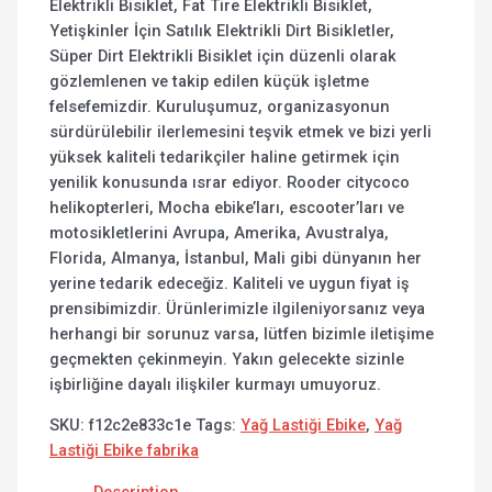
Elektrikli Bisiklet, Fat Tire Elektrikli Bisiklet,
Yetişkinler İçin Satılık Elektrikli Dirt Bisikletler,
Süper Dirt Elektrikli Bisiklet için düzenli olarak
gözlemlenen ve takip edilen küçük işletme
felsefemizdir. Kuruluşumuz, organizasyonun
sürdürülebilir ilerlemesini teşvik etmek ve bizi yerli
yüksek kaliteli tedarikçiler haline getirmek için
yenilik konusunda ısrar ediyor. Rooder citycoco
helikopterleri, Mocha ebike’ları, escooter’ları ve
motosikletlerini Avrupa, Amerika, Avustralya,
Florida, Almanya, İstanbul, Mali gibi dünyanın her
yerine tedarik edeceğiz. Kaliteli ve uygun fiyat iş
prensibimizdir. Ürünlerimizle ilgileniyorsanız veya
herhangi bir sorunuz varsa, lütfen bizimle iletişime
geçmekten çekinmeyin. Yakın gelecekte sizinle
işbirliğine dayalı ilişkiler kurmayı umuyoruz.
SKU:
f12c2e833c1e
Tags:
Yağ Lastiği Ebike
,
Yağ
Lastiği Ebike fabrika
Description