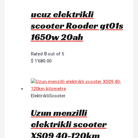
ucuz elektrikli
scooter Rooder gt01s
1650w 20ah
Rated
0
out of 5
$
1'680.00
ElektrikliScooter
Uzun menzilli
elektrikli scooter
XS09 40-120km