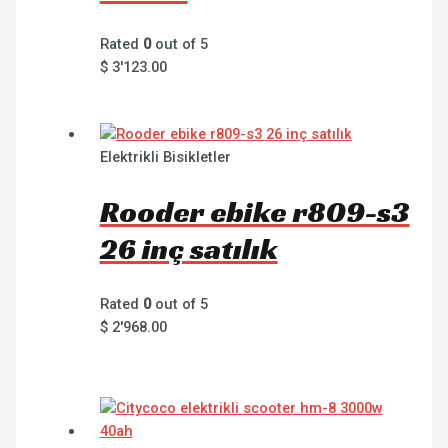
Rated
0
out of 5
$
3'123.00
Elektrikli Bisikletler
Rooder ebike r809-s3
26 inç satılık
Rated
0
out of 5
$
2'968.00