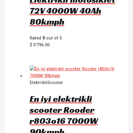
72V 4000W 40Ah
80kmph
Rated
0
out of 5
$
5'796.00
ElektrikliScooter
En iyi elektrikli
scooter Rooder
r803o16 7000W
90kmph