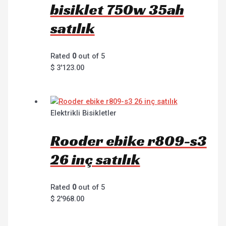
bisiklet 750w 35ah
satılık
Rated
0
out of 5
$
3'123.00
Elektrikli Bisikletler
Rooder ebike r809-s3
26 inç satılık
Rated
0
out of 5
$
2'968.00