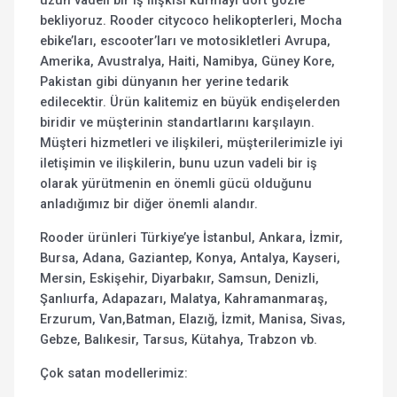
uzun vadeli bir iş ilişkisi kurmayı dört gözle
bekliyoruz. Rooder citycoco helikopterleri, Mocha
ebike’ları, escooter’ları ve motosikletleri Avrupa,
Amerika, Avustralya, Haiti, Namibya, Güney Kore,
Pakistan gibi dünyanın her yerine tedarik
edilecektir. Ürün kalitemiz en büyük endişelerden
biridir ve müşterinin standartlarını karşılayın.
Müşteri hizmetleri ve ilişkileri, müşterilerimizle iyi
iletişimin ve ilişkilerin, bunu uzun vadeli bir iş
olarak yürütmenin en önemli gücü olduğunu
anladığımız bir diğer önemli alandır.
Rooder ürünleri Türkiye’ye İstanbul, Ankara, İzmir,
Bursa, Adana, Gaziantep, Konya, Antalya, Kayseri,
Mersin, Eskişehir, Diyarbakır, Samsun, Denizli,
Şanlıurfa, Adapazarı, Malatya, Kahramanmaraş,
Erzurum, Van,Batman, Elazığ, İzmit, Manisa, Sivas,
Gebze, Balıkesir, Tarsus, Kütahya, Trabzon vb.
Çok satan modellerimiz: