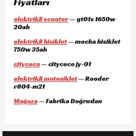
Fiyatları
elektrikli scooter
— gt01s 1650w
20ah
elektrikli bisiklet
— mocha bisiklet
750w 35ah
citycoco
— citycoco jy-01
elektrikli motosiklet
— Rooder
r804-m21
Mağaza
— Fabrika Doğrudan