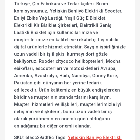
Türkiye, Çin Fabrikası ve Tedarikçileri. Bizim
komisyonumuz, Yetişkin Banliyö Elektrikli Scooter,
En İyi Ebike Yağ Lastiği, Yeşil Güç E Bisiklet,
Elektrikli Kir Bisiklet Şirketleri, Elektrikli Geniş
Lastikli Bisiklet için kullanıcılarımıza ve
müşterilerimize en kaliteli ve rekabetçi taşınabilir
dijital ürünlerle hizmet etmektir. Saygın işbirliğinizle
uzun vadeli bir iş ilişkisi kurmayı dört gözle
bekliyoruz. Rooder citycoco helikopterleri, Mocha
ebike’ları, escooter’ları ve motosikletleri Avrupa,
Amerika, Avustralya, Haiti, Namibya, Güney Kore,
Pakistan gibi dünyanın her yerine tedarik
edilecektir. Ürün kalitemiz en büyük endişelerden
biridir ve müşterinin standartlarını karşılayın.
Müşteri hizmetleri ve ilişkileri, müşterilerimizle iyi
iletişimin ve ilişkilerin, bunu uzun vadeli bir iş
olarak yürütmenin en önemli gücü olduğunu
anladığımız bir diğer önemli alandır.
SKU:
6facc29adf8c
Tags:
Yetişkin Banliyö Elektrikli