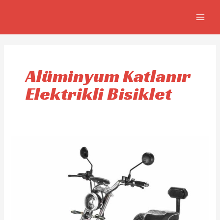
İçeriğe
MAIN
atla
MEN
Alüminyum Katlanır
Elektrikli Bisiklet