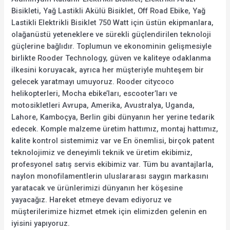
Bisikleti, Yağ Lastikli Akülü Bisiklet, Off Road Ebike, Yağ
Lastikli Elektrikli Bisiklet 750 Watt için üstün ekipmanlara,
olağanüstü yeteneklere ve sürekli güçlendirilen teknoloji
güçlerine bağlıdır. Toplumun ve ekonominin gelişmesiyle
birlikte Rooder Technology, güven ve kaliteye odaklanma
ilkesini koruyacak, ayrıca her müşteriyle muhteşem bir
gelecek yaratmayı umuyoruz. Rooder citycoco
helikopterleri, Mocha ebike’ları, escooter’ları ve
motosikletleri Avrupa, Amerika, Avustralya, Uganda,
Lahore, Kamboçya, Berlin gibi dünyanın her yerine tedarik
edecek. Komple malzeme üretim hattımız, montaj hattımız,
kalite kontrol sistemimiz var ve En önemlisi, birçok patent
teknolojimiz ve deneyimli teknik ve üretim ekibimiz,
profesyonel satış servis ekibimiz var. Tüm bu avantajlarla,
naylon monofilamentlerin uluslararası saygın markasını
yaratacak ve ürünlerimizi dünyanın her köşesine
yayacağız. Hareket etmeye devam ediyoruz ve
müşterilerimize hizmet etmek için elimizden gelenin en
iyisini yapıyoruz.