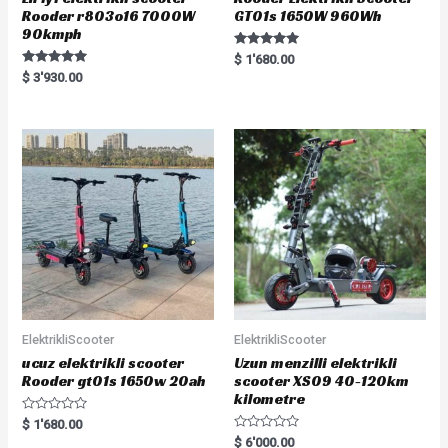
Rooder r803o16 7000W
GT01s 1650W 960Wh
90kmph
Rated
$
1'680.00
5.00
Rated
$
3'930.00
out of 5
5.00
out of 5
ElektrikliScooter
ElektrikliScooter
ucuz elektrikli scooter
Uzun menzilli elektrikli
Rooder gt01s 1650w 20ah
scooter XS09 40-120km
kilometre
R
$
1'680.00
a
R
$
6'000.00
t