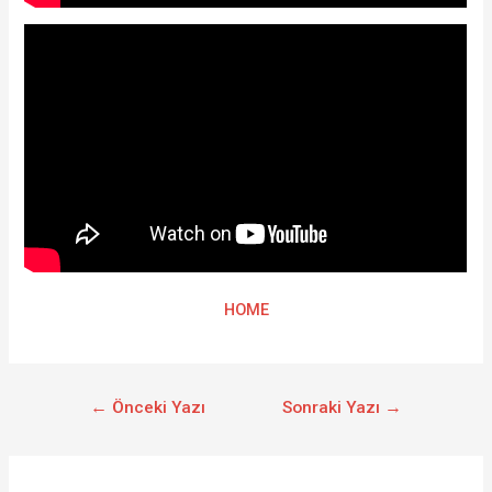
HOME
←
Önceki Yazı
Sonraki Yazı
→