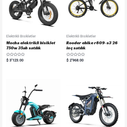
Elektrikli Bisikletler
Elektrikli Bisikletler
Mocha elektrikli bisiklet
Rooder ebike r809-s3 26
750w 35ah satılık
inç satılık
R
R
$
3'123.00
$
2'968.00
a
a
t
t
e
e
d
d
0
0
o
o
u
u
t
t
o
o
f
f
5
5