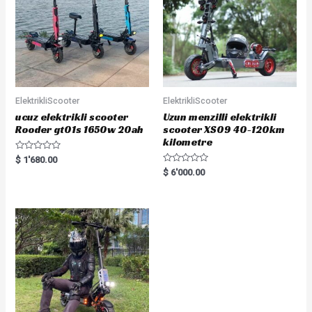
ElektrikliScooter
ElektrikliScooter
ucuz elektrikli scooter
Uzun menzilli elektrikli
Rooder gt01s 1650w 20ah
scooter XS09 40-120km
kilometre
R
$
1'680.00
a
R
$
6'000.00
t
a
e
t
d
e
0
d
o
0
u
o
t
u
o
t
f
o
5
f
5