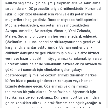
kaliteyi sağlamak için gelişmiş ekipmanlarla ve satın alma
sırasında sıkı QC prosedürleriyle üretilmektedir. Kurumsal
işbirliği için bize ulaşmak için yeni ve eski potansiyel
müşterilere hoş geldiniz. Rooder citycoco helikopterleri,
Mocha e-bisikletleri, escooter’ları ve motosikletleri
Avrupa, Amerika, Avustralya, Victoria, Yeni Zelanda,
Malavi, Sudan gibi dünyanın her yerine tedarik edilecek.
Çözümümüz ulusal beceri sertifikasyonundan geçti ve iyi
karşılandı. anahtar sektörümüz. Uzman mühendislik
ekibimiz danışma ve geri bildirim için sıklıkla size hizmet
vermeye hazır olacaktır. İhtiyaçlarınızı karşılamak için size
ücretsiz numuneler de sunabildik. Sizlere en iyi hizmeti ve
çözümleri sunmak için elimizden gelen çabayı
göstereceğiz. İşimizi ve çözümlerimizi düşünen herkes
lütfen bize e-posta göndererek konuşun veya hemen
bizimle iletişime geçin. Öğelerimizi ve girişimimizi
tanımanın bir yolu olarak. Daha fazlasını öğrenmek için
fabrikamıza gelebileceksiniz. Dünyanın dört bir yanından
gelen konukları sürekli olarak firmamızda ağırlayacağız. o