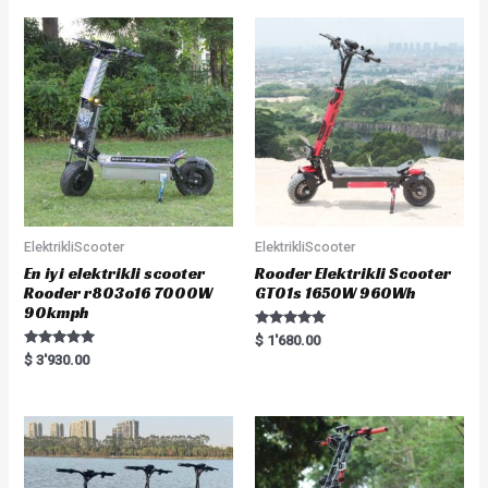
o
0
u
o
t
u
o
t
f
o
5
f
5
ElektrikliScooter
ElektrikliScooter
En iyi elektrikli scooter
Rooder Elektrikli Scooter
Rooder r803o16 7000W
GT01s 1650W 960Wh
90kmph
Rated
$
1'680.00
5.00
Rated
$
3'930.00
out of 5
5.00
out of 5