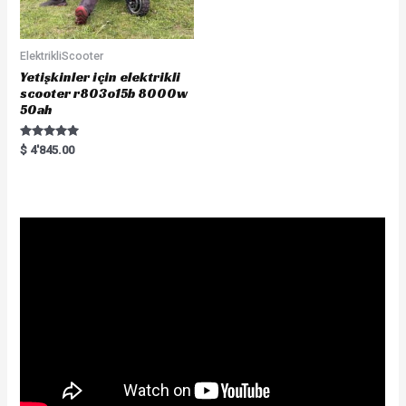
ElektrikliScooter
Yetişkinler için elektrikli
scooter r803o15b 8000w
50ah
Rated
$
4'845.00
5.00
out of 5