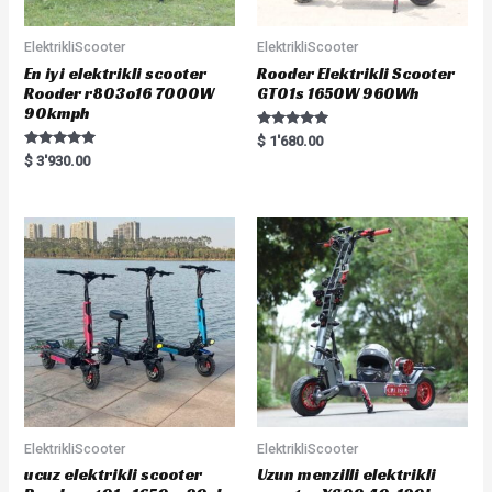
ElektrikliScooter
ElektrikliScooter
En iyi elektrikli scooter
Rooder Elektrikli Scooter
Rooder r803o16 7000W
GT01s 1650W 960Wh
90kmph
Rated
$
1'680.00
5.00
Rated
$
3'930.00
out of 5
5.00
out of 5
ElektrikliScooter
ElektrikliScooter
ucuz elektrikli scooter
Uzun menzilli elektrikli