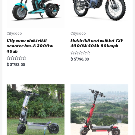
Citycoco
Citycoco
Citycoco elektrikli
Elektrikli motosiklet 72V
scooter hm-8 3000w
4000W 40Ah 80kmph
40ah
R
$
5'796.00
a
R
$
3'783.00
t
a
e
t
d
e
0
d
o
0
u
o
t
u
o
t
f
o
5
f
5