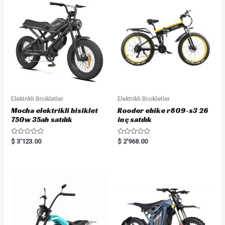
Elektrikli Bisikletler
Elektrikli Bisikletler
Mocha elektrikli bisiklet
Rooder ebike r809-s3 26
750w 35ah satılık
inç satılık
R
R
$
3'123.00
$
2'968.00
a
a
t
t
e
e
d
d
0
0
o
o
u
u
t
t
o
o
f
f
5
5