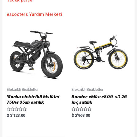
Yedek parça
escooters Yardım Merkezi
Elektrikli Bisikletler
Elektrikli Bisikletler
Mocha elektrikli bisiklet
Rooder ebike r809-s3 26
750w 35ah satılık
inç satılık
R
R
$
3'123.00
$
2'968.00
a
a
t
t
e
e
d
d
0
0
o
o