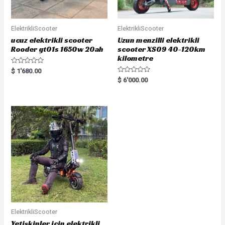
ElektrikliScooter
ElektrikliScooter
ucuz elektrikli scooter
Uzun menzilli elektrikli
Rooder gt01s 1650w 20ah
scooter XS09 40-120km
kilometre
R
$
1'680.00
a
R
$
6'000.00
t
a
e
t
d
e
0
d
o
0
u
o
t
u
o
t
f
o
5
f
5
ElektrikliScooter
Yetişkinler için elektrikli