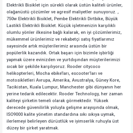
Elektrikli Bisiklet için sürekli olarak üstün kaliteli ürünler,
olağanüstü çözümler ve agresif maliyetler sunuyoruz. ,
750w Elektrikli Bisiklet, Pembe Elektrikli Dirtbike, Büyük
Lastikli Elektrikli Bisiklet. Küçük işletmenizin karşılıklı
olumlu yönler ilkesine bağlı kalarak, en iyi çözümlerimiz,
mükemmel ürünlerimiz ve rekabetçi satış fiyatlarımız
sayesinde artık müşterilerimiz arasında üstün bir
popülerlik kazandık. Ortak başarı için bizimle işbirliği
yapmak üzere evinizden ve yurtdışından müşterilerimizi
sıcak bir şekilde karşılıyoruz. Rooder citycoco
helikopterleri, Mocha ebike’ları, escooter’ları ve
motosikletleri Avrupa, Amerika, Avustralya, Güney Kore,
Tacikistan, Kuala Lumpur, Manchester gibi dünyanın her
yerine tedarik edilecektir. Rooder Technology, her zaman
kaliteyi şirketin temeli olarak görmektedir. Yüksek
derecede güvenilirlik yoluyla gelişme arayışında olmak,
ISO9000 kalite yönetim standardına sıkı sıkıya uymak,
ilerlemeyi belirleyen dürüstlük ve iyimserlik ruhuyla üst
düzey bir şirket yaratmak.