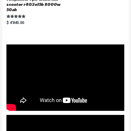
scooter r803o15b 8000w
50ah
Rated
$
4'845.00
5.00
out of 5