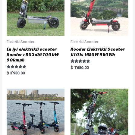
ElektrikliScooter
ElektrikliScooter
En iyi elektrikli scooter
Rooder Elektrikli Scooter
Rooder r803o16 7000W
GT01s 1650W 960Wh
90kmph
Rated
$
1'680.00
5.00
Rated
$
3'930.00
out of 5
5.00
out of 5