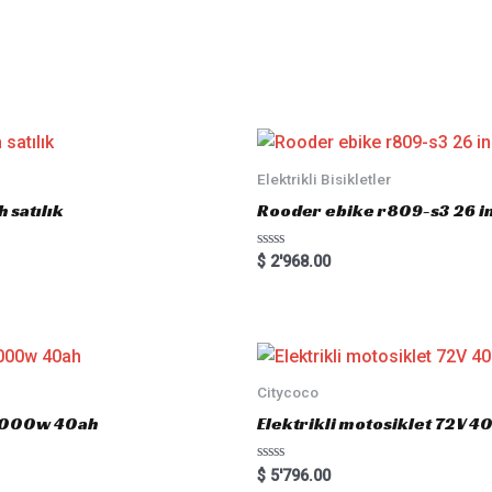
Elektrikli Bisikletler
 satılık
Rooder ebike r809-s3 26 inç
R
$
2'968.00
a
t
e
d
0
o
u
t
o
Citycoco
f
5
 3000w 40ah
Elektrikli motosiklet 72V
R
$
5'796.00
a