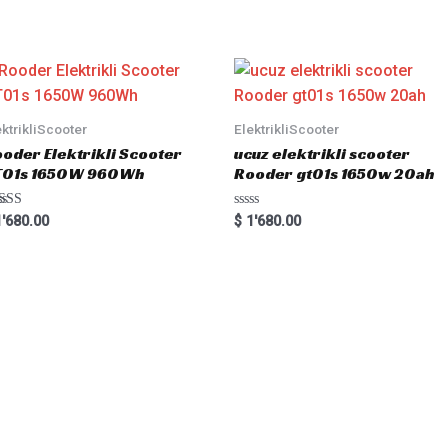
t
e
d
0
o
u
t
o
f
5
ektrikliScooter
ElektrikliScooter
oder Elektrikli Scooter
ucuz elektrikli scooter
T01s 1650W 960Wh
Rooder gt01s 1650w 20ah
ted
R
'680.00
$
1'680.00
00
a
 of 5
t
e
d
0
o
u
t
o
f
5