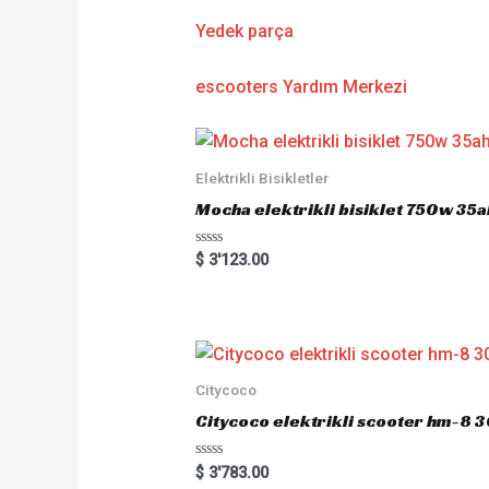
Yedek parça
escooters Yardım Merkezi
Elektrikli Bisikletler
Mocha elektrikli bisiklet 750w 35ah
R
$
3'123.00
a
t
e
d
0
o
u
t
o
Citycoco
f
5
Citycoco elektrikli scooter hm-8
R
$
3'783.00
a