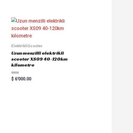
ElektrikliScooter
Uzun menzilli elektrikli
scooter XS09 40-120km
kilometre
R
$
6'000.00
a
t
e
d
0
o
u
t
o
f
5