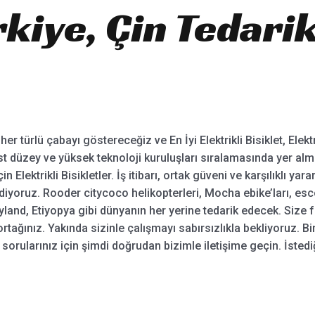
kiye, Çin Tedarik
rlü çabayı göstereceğiz ve En İyi Elektrikli Bisiklet, Elektrikl
 üst düzey ve yüksek teknoloji kuruluşları sıralamasında yer al
in Elektrikli Bisikletler. İş itibarı, ortak güveni ve karşılıklı yara
iyoruz. Rooder citycoco helikopterleri, Mocha ebike’ları, esco
yland, Etiyopya gibi dünyanın her yerine tedarik edecek. Size 
tağınız. Yakında sizinle çalışmayı sabırsızlıkla bekliyoruz. Birl
 sorularınız için şimdi doğrudan bizimle iletişime geçin. İsted