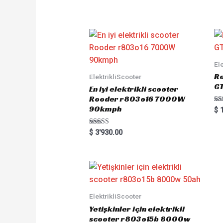
t
e
d
0
o
u
t
o
f
5
El
Ro
ElektrikliScooter
G
En iyi elektrikli scooter
Rooder r803o16 7000W
90kmph
Ra
$
1
5.
out
Rated
$
3'930.00
5.00
out of 5
ElektrikliScooter
Yetişkinler için elektrikli
scooter r803o15b 8000w