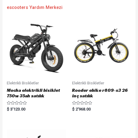
escooters Yardım Merkezi
Elektrikli Bisikletler
Elektrikli Bisikletler
Mocha elektrikli bisiklet
Rooder ebike r809-s3 26
750w 35ah satılık
inç satılık
R
R
$
3'123.00
$
2'968.00
a
a
t
t
e
e
d
d
0
0
o
o
u
u
t
t