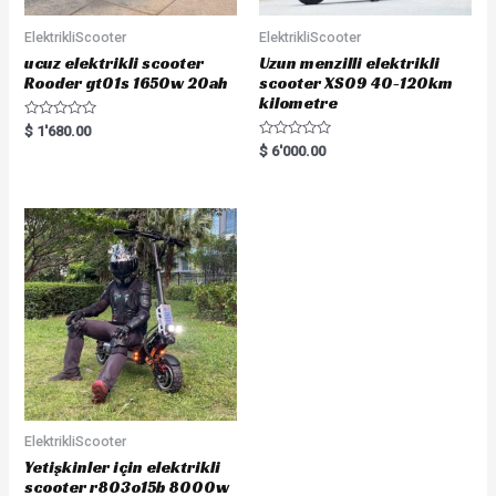
ElektrikliScooter
ElektrikliScooter
ucuz elektrikli scooter
Uzun menzilli elektrikli
Rooder gt01s 1650w 20ah
scooter XS09 40-120km
kilometre
R
$
1'680.00
a
R
$
6'000.00
t
a
e
t
d
e
0
d
o
0
u
o
t
u
o
t
f
o
5
f
5
ElektrikliScooter
Yetişkinler için elektrikli
scooter r803o15b 8000w