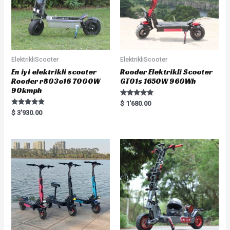
ElektrikliScooter
ElektrikliScooter
En iyi elektrikli scooter
Rooder Elektrikli Scooter
Rooder r803o16 7000W
GT01s 1650W 960Wh
90kmph
Rated
$
1'680.00
5.00
Rated
$
3'930.00
out of 5
5.00
out of 5