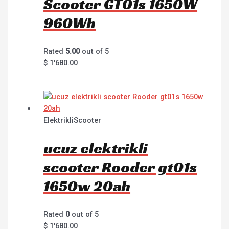
Scooter GT01s 1650W
960Wh
Rated
5.00
out of 5
$
1'680.00
ElektrikliScooter
ucuz elektrikli
scooter Rooder gt01s
1650w 20ah
Rated
0
out of 5
$
1'680.00