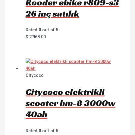
Rooder ebike r809-s3
26 inç satılık
Rated
0
out of 5
$
2'968.00
Citycoco
Citycoco elektrikli
scooter hm-8 3000w
40ah
Rated
0
out of 5