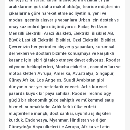
kaliteye izin veren, işlem maliyetlerini azaltan, fiyat
aralıklarının çok daha makul olduğu, teoride müşterinin
çıkarlarına göre hareket etme aciliyetinin, yeni ve
modası geçmiş alışveriş yapanlara Urban için destek ve
onay kazandırdığını düşünüyoruz. Ebike, En Uzun
Menzilli Elektrikli Arazi Bisikleti, Elektrikli Bisiklet AB,
Büyük Lastikli Elektrikli Bisiklet, Özel Elektrikli Bisiklet.
Çevrenizin her yerinden alışveriş yapanları, kurumsal
dernekleri ve dostları bizimle konuşmaya ve karşılıklı
kazanç için işbirliği talep etmeye davet ediyoruz. Rooder
citycoco helikopterleri, Mocha ebike’ları, escooter’ları ve
motosikletleri Avrupa, Amerika, Avustralya, Singapur,
Güney Afrika, Los Angeles, Suudi Arabistan gibi
dünyanın her yerine tedarik edecek. Artık küresel
pazarda büyük bir paya sahibiz. Rooder Technology
güçlü bir ekonomik güce sahiptir ve mükemmel satış
hizmeti sunmaktadır. Artık farklı ülkelerdeki
müşterilerle inançlı, dost canlısı, uyumlu iş ilişkileri
kurduk. Endonezya, Myanmar, Hindistan ve diğer
Güneydoğu Asya ülkeleri ile Avrupa, Afrika ve Latin