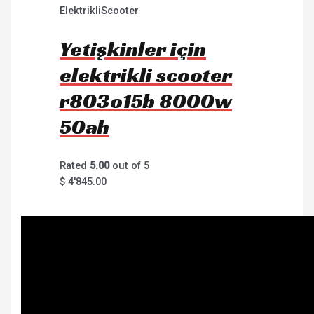
ElektrikliScooter
Yetişkinler için
elektrikli scooter
r803o15b 8000w
50ah
Rated
5.00
out of 5
$
4'845.00