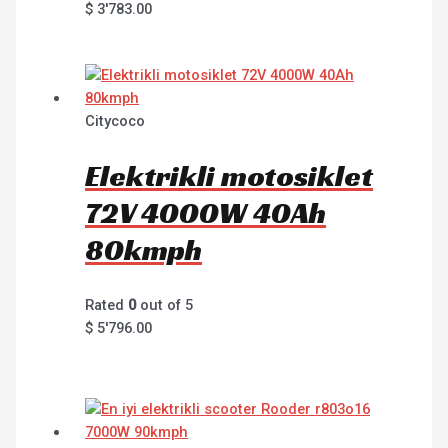
$
3'783.00
Citycoco
Elektrikli motosiklet
72V 4000W 40Ah
80kmph
Rated
0
out of 5
$
5'796.00