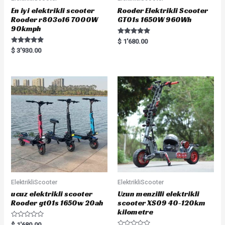
En iyi elektrikli scooter
Rooder Elektrikli Scooter
Rooder r803o16 7000W
GT01s 1650W 960Wh
90kmph
Rated
$
1'680.00
5.00
Rated
$
3'930.00
out of 5
5.00
out of 5
ElektrikliScooter
ElektrikliScooter
ucuz elektrikli scooter
Uzun menzilli elektrikli
Rooder gt01s 1650w 20ah
scooter XS09 40-120km
kilometre
R
$
1'680.00