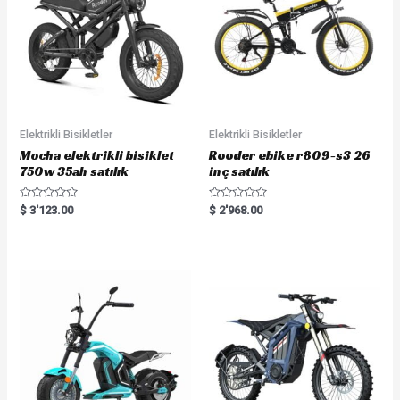
Elektrikli Bisikletler
Elektrikli Bisikletler
Mocha elektrikli bisiklet
Rooder ebike r809-s3 26
750w 35ah satılık
inç satılık
R
R
$
3'123.00
$
2'968.00
a
a
t
t
e
e
d
d
0
0
o
o
u
u
t
t
o
o
f
f
5
5