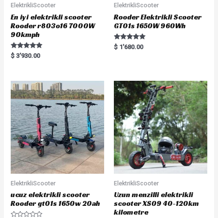
ElektrikliScooter
ElektrikliScooter
En iyi elektrikli scooter
Rooder Elektrikli Scooter
Rooder r803o16 7000W
GT01s 1650W 960Wh
90kmph
Rated
$
1'680.00
5.00
Rated
$
3'930.00
out of 5
5.00
out of 5
ElektrikliScooter
ElektrikliScooter
ucuz elektrikli scooter
Uzun menzilli elektrikli
Rooder gt01s 1650w 20ah
scooter XS09 40-120km
kilometre