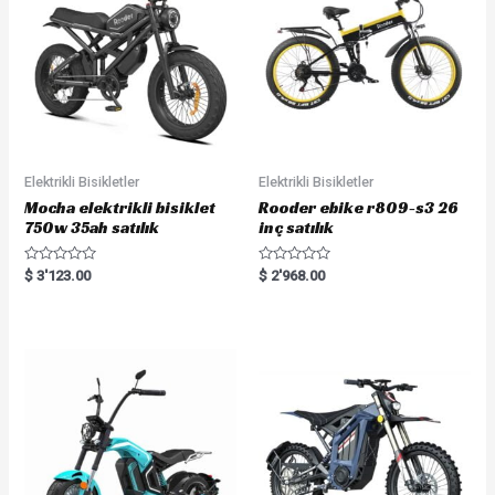
Elektrikli Bisikletler
Elektrikli Bisikletler
Mocha elektrikli bisiklet
Rooder ebike r809-s3 26
750w 35ah satılık
inç satılık
R
R
$
3'123.00
$
2'968.00
a
a
t
t
e
e
d
d
0
0
o
o
u
u
t
t
o
o
f
f
5
5