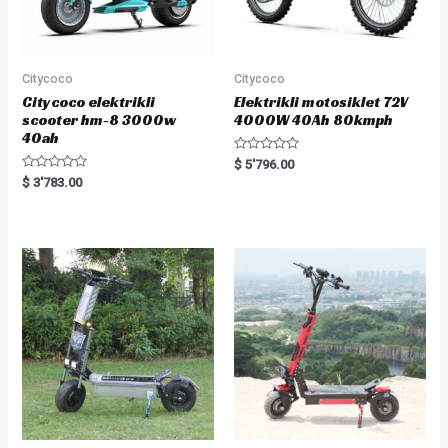
Citycoco
Citycoco
Citycoco elektrikli
Elektrikli motosiklet 72V
scooter hm-8 3000w
4000W 40Ah 80kmph
40ah
R
$
5'796.00
a
R
$
3'783.00
t
a
e
t
d
e
0
d
o
0
u
o
t
u
o
t
f
o
5
f
5