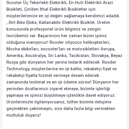
Scooter Üç Tekerlekli Elektrikli, En Hızlı Elektrikli Arazi
Bisikleti, Çin’den İthal Elektrikli Bisikletler için
müşterilerimize en iyi değeri sağlamaya kendimizi adadık.
, Dirt Bike Ebike, Katlanabilir Elektrikli Bisiklet. Üretim
konusunda profesyonel ürün bilgimiz ve zengin
tecrübemiz var. Başarınızın her zaman bizim işimiz
olduğuna inanıyoruz! Rooder citycoco helikopterleri,
Mocha ebike’ları, escooter’ları ve motosikletleri Avrupa,
Amerika, Avustralya, Sri Lanka, Tacikistan, Slovakya, Beyaz
Rusya gibi dünyanın her yerine tedarik edilecek. Rooder
Technology, müşterilerine en iyi kalite, rekabetçi fiyat ve
rekabetçi fiyatla hizmet vermeye devam edecek.
zamanında teslimat ve en iyi ödeme süresi! Dünyanın her
yerinden dostlarımızı ziyaret etmeye, bizimle işbirliği
yapmaya ve işimizi büyütmeye içtenlikle davet ediyoruz.
Ürünlerimizle ilgileniyorsanız, lütfen bizimle iletişime
geçmekten çekinmeyin, size daha fazla bilgi vermekten
mutluluk duyarız!