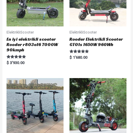
ElektrikliScooter
ElektrikliScooter
En iyi elektrikli scooter
Rooder Elektrikli Scooter
Rooder r803o16 7000W
GT01s 1650W 960Wh
90kmph
Rated
$
1'680.00
5.00
Rated
$
3'930.00
out of 5
5.00
out of 5