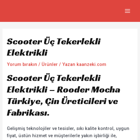
İçeriğe
Yazı
MAIN
atla
gezinmesi
MEN
Scooter Üç Tekerlekli
Elektrikli
Yorum bırakın
/
Ürünler
/ Yazan
kaanzeki.com
Scooter Üç Tekerlekli
Elektrikli – Rooder Mocha
Türkiye, Çin Üreticileri ve
Fabrikası.
Gelişmiş teknolojiler ve tesisler, sıkı kalite kontrol, uygun
fiyat, üstün hizmet ve müşterilerle yakın işbirliği ile,