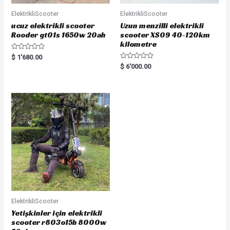
ElektrikliScooter
ElektrikliScooter
ucuz elektrikli scooter
Uzun menzilli elektrikli
Rooder gt01s 1650w 20ah
scooter XS09 40-120km
kilometre
R
$
1'680.00
a
R
$
6'000.00
t
a
e
t
d
e
0
d
o
0
u
o
t
u
o
t
f
o
5
f
5
ElektrikliScooter
Yetişkinler için elektrikli
scooter r803o15b 8000w