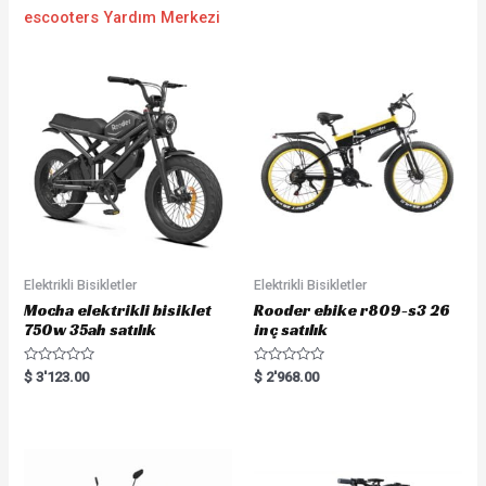
escooters Yardım Merkezi
Elektrikli Bisikletler
Elektrikli Bisikletler
Mocha elektrikli bisiklet
Rooder ebike r809-s3 26
750w 35ah satılık
inç satılık
R
R
$
3'123.00
$
2'968.00
a
a
t
t
e
e
d
d
0
0
o
o
u
u
t
t