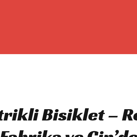
trikli Bisiklet – 
Fabrika ve Çin’d