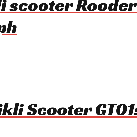
kli scooter Roode
ph
ikli Scooter GT0