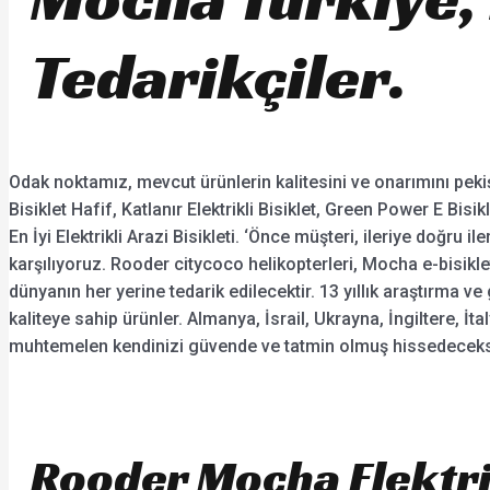
Tedarikçiler.
Odak noktamız, mevcut ürünlerin kalitesini ve onarımını pekişti
Bisiklet Hafif, Katlanır Elektrikli Bisiklet, Green Power E Bisi
En İyi Elektrikli Arazi Bisikleti. ‘Önce müşteri, ileriye doğru i
karşılıyoruz. Rooder citycoco helikopterleri, Mocha e-bisikl
dünyanın her yerine tedarik edilecektir. 13 yıllık araştırma 
kaliteye sahip ürünler. Almanya, İsrail, Ukrayna, İngiltere, İt
muhtemelen kendinizi güvende ve tatmin olmuş hissedeceks
Rooder Mocha Elektrik