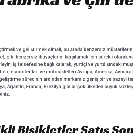
rmek ve geliştirmek olmalı, bu arada benzersiz müşterilerin Sıca
klet, gibi benzersiz ihtiyaçlarını karşılamak için sürekli olarak 
lerleyin’ iş felsefesine bağlı kalarak, yurtiçi ve yurtdışındaki müş
etleri, escooter’ları ve motosikletleri Avrupa, Amerika, Avus
ve geliştirme sürecinin ardından markamız geniş bir yelpazeyi 
alya, Arjantin, Fransa, Brezilya gibi birçok ülkeden büyük sözle
iniz.
li Bisikletler Satış Son