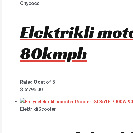
Citycoco
Elektrikli mo
80kmph
Rated
0
out of 5
$
5'796.00
ElektrikliScooter