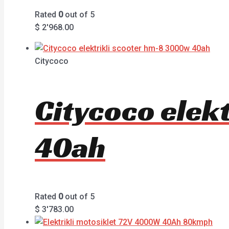
Rated
0
out of 5
$
2'968.00
Citycoco
Citycoco elek
40ah
Rated
0
out of 5
$
3'783.00