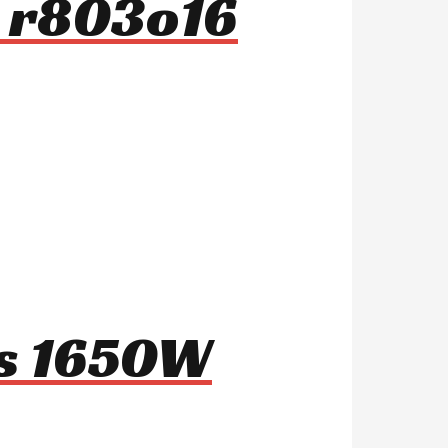
r r803o16
1s 1650W