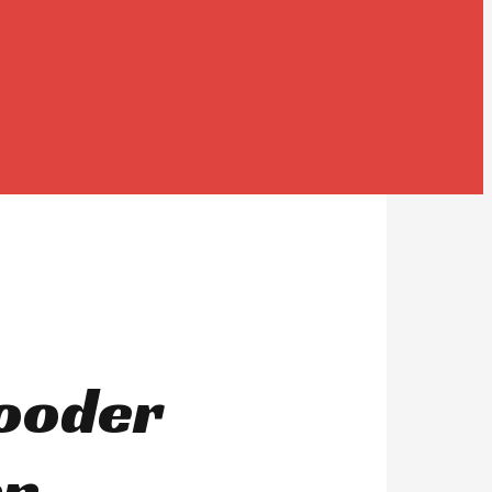
Rooder
en