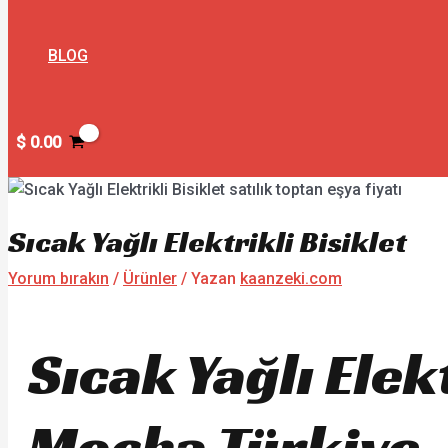
BLOG
$
0.00
Sıcak Yağlı Elektrikli Bisiklet
Yorum bırakın
/
Ürünler
/ Yazan
kaanzeki.com
Sıcak Yağlı Elek
Mocha Türkiye, 